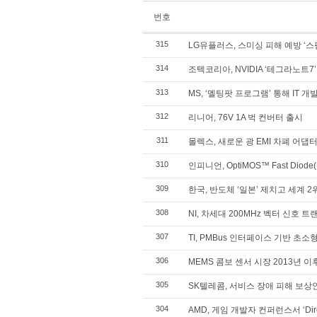
번호
315
LG유플러스, 스미싱 피해 예방 ‘스
314
조텍코리아, NVIDIA ‘테그라노트7
313
MS, ‘멜팅팟 프로그램’ 통해 IT 
312
리니어, 76V 1A 벅 컨버터 출시
311
몰렉스, 새로운 광 EMI 차폐 어댑
310
인피니언, OptiMOS™ Fast Dio
309
한국, 반도체 ‘일본’ 제치고 세계 2위
308
NI, 차세대 200MHz 벡터 신호 
307
TI, PMBus 인터페이스 기반 초소
306
MEMS 콤보 센서 시장 2013년 
305
SK텔레콤, 서비스 장애 피해 보상
304
AMD, 게임 개발자 컨퍼런스서 ‘Dire