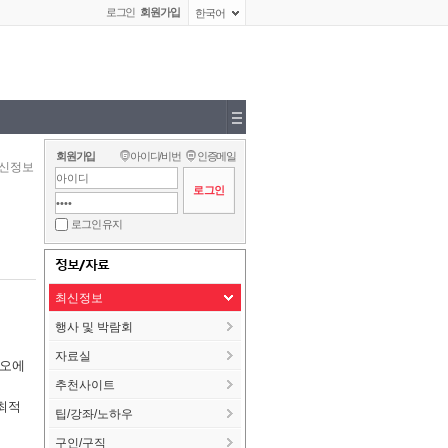
로그인
회원가입
한국어
회원가입
아이디/비번
인증메일
신정보
로그인 유지
정보/자료
최신정보
행사 및 박람회
자료실
리오에
추천사이트
 최적
팁/강좌/노하우
구인/구직