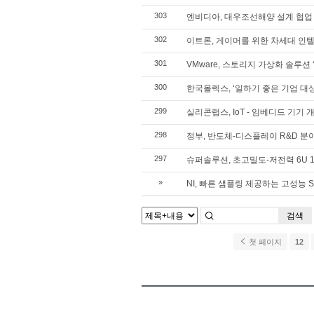
303
엔비디아, 대우조선해양 설계 협업 
302
이트론, 게이머를 위한 차세대 인텔 
301
VMware, 스토리지 가상화 솔루션 ‘Vi
300
한국몰렉스, ‘일하기 좋은 기업 대상
299
실리콘랩스, IoT - 임베디드 기기
298
정부, 반도체-디스플레이 R&D 분
297
슈퍼솔루션, 초고밀도-저전력 6U 112노
»
NI, 빠른 샘플링 제공하는 고성능 
검색
첫 페이지
12