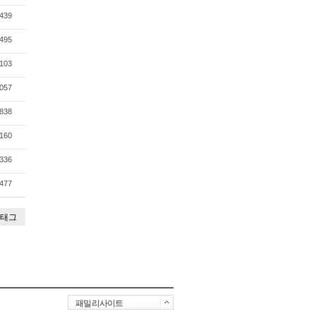
439
495
103
057
838
160
336
477
태그
패밀리사이트