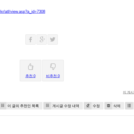
kr/atl/view.asp?a_id=7308
추천 0
비추천 0
이 게
이 글의 추천인 목록
게시글 수정 내역
수정
삭제