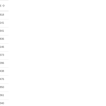
회 수
818
141
641
836
146
373
096
438
476
850
361
340