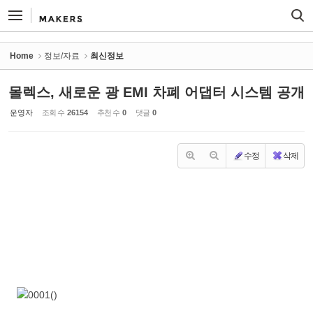
Sketchbook5, 스케치북5
Sketchbook5, 스케치북5
Home
정보/자료
최신정보
몰렉스, 새로운 광 EMI 차폐 어댑터 시스템 공개
운영자
조회 수
26154
추천 수
0
댓글
0
수정
삭제