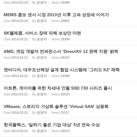
Date
2014.03.24
By
운영자
Views
24489
MEMS 콤보 센서 시장 2013년 이후 고속 성장세 이어가
Date
2014.03.24
By
운영자
Views
20862
SK텔레콤, 서비스 장애 피해 보상안 마련
Date
2014.03.21
By
운영자
Views
18384
AMD, 게임 개발자 컨퍼런스서 ‘DirectX® 12 완벽 지원’ 밝혀
Date
2014.03.21
By
운영자
Views
49347
엔비디아, 대우조선해양 설계 협업 시스템에 ‘그리드 K2' 채택
Date
2014.03.21
By
운영자
Views
24490
이트론, 게이머를 위한 차세대 인텔 SSD 730 시리즈 출시
Date
2014.03.21
By
운영자
Views
32520
VMware, 스토리지 가상화 솔루션 ‘Virtual SAN’ 상용화
Date
2014.03.21
By
운영자
Views
23117
한국몰렉스, ‘일하기 좋은 기업 대상’ 5년 연속 수상
Date
2014.03.21
By
운영자
Views
25073