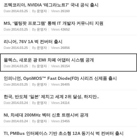
조텍코리아, NVIDIA ‘테그라노트7’ 국내 공식 출시
Date
2014.03.25
By
운영자
Views
26160
MS, ‘멜팅팟 프로그램’ 통해 IT 개발자 커뮤니티 지원
Date
2014.03.25
By
운영자
Views
43652
리니어, 76V 1A 벅 컨버터 출시
Date
2014.03.25
By
운영자
Views
26856
몰렉스, 새로운 광 EMI 차폐 어댑터 시스템 공개
Date
2014.03.25
By
운영자
Views
26154
인피니언, OptiMOS™ Fast Diode(FD) 시리즈 신제품 출시
Date
2014.03.25
By
운영자
Views
26405
한국, 반도체 ‘일본’ 제치고 세계 2위 달성, 하지만..
Date
2014.03.24
By
운영자
Views
24114
NI, 차세대 200MHz 벡터 신호 트랜시버 공개
Date
2014.03.24
By
운영자
Views
23455
TI, PMBus 인터페이스 기반 초소형 12A 동기식 벅 컨버터 출시