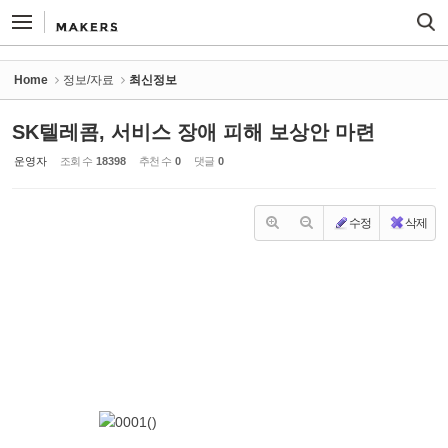
Sketchbook5, 스케치북5
Sketchbook5, 스케치북5
Home
정보/자료
최신정보
SK텔레콤, 서비스 장애 피해 보상안 마련
운영자
조회 수
18398
추천 수
0
댓글
0
수정
삭제