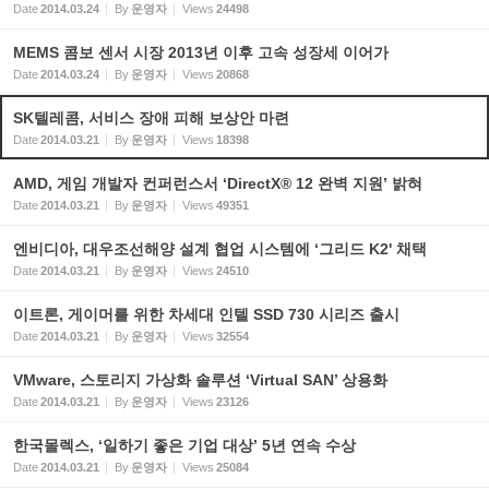
Date
2014.03.24
By
운영자
Views
24498
MEMS 콤보 센서 시장 2013년 이후 고속 성장세 이어가
Date
2014.03.24
By
운영자
Views
20868
SK텔레콤, 서비스 장애 피해 보상안 마련
Date
2014.03.21
By
운영자
Views
18398
AMD, 게임 개발자 컨퍼런스서 ‘DirectX® 12 완벽 지원’ 밝혀
Date
2014.03.21
By
운영자
Views
49351
엔비디아, 대우조선해양 설계 협업 시스템에 ‘그리드 K2' 채택
Date
2014.03.21
By
운영자
Views
24510
이트론, 게이머를 위한 차세대 인텔 SSD 730 시리즈 출시
Date
2014.03.21
By
운영자
Views
32554
VMware, 스토리지 가상화 솔루션 ‘Virtual SAN’ 상용화
Date
2014.03.21
By
운영자
Views
23126
한국몰렉스, ‘일하기 좋은 기업 대상’ 5년 연속 수상
Date
2014.03.21
By
운영자
Views
25084