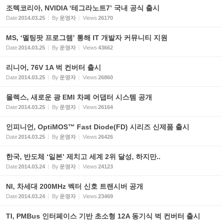
조텍코리아, NVIDIA ‘테그라노트7’ 국내 공식 출시
Date
2014.03.25
By
운영자
Views
26170
MS, ‘멜팅팟 프로그램’ 통해 IT 개발자 커뮤니티 지원
Date
2014.03.25
By
운영자
Views
43662
리니어, 76V 1A 벅 컨버터 출시
Date
2014.03.25
By
운영자
Views
26860
몰렉스, 새로운 광 EMI 차폐 어댑터 시스템 공개
Date
2014.03.25
By
운영자
Views
26164
인피니언, OptiMOS™ Fast Diode(FD) 시리즈 신제품 출시
Date
2014.03.25
By
운영자
Views
26426
한국, 반도체 ‘일본’ 제치고 세계 2위 달성, 하지만..
Date
2014.03.24
By
운영자
Views
24123
NI, 차세대 200MHz 벡터 신호 트랜시버 공개
Date
2014.03.24
By
운영자
Views
23469
TI, PMBus 인터페이스 기반 초소형 12A 동기식 벅 컨버터 출시