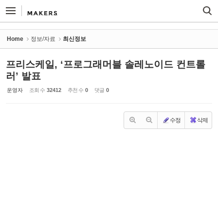
Sketchbook5, 스케치북5
Sketchbook5, 스케치북5
Home
정보/자료
최신정보
프리스케일, ‘프로그래머블 솔레노이드 컨트롤
러’ 발표
운영자
조회 수
32412
추천 수
0
댓글
0
수정
삭제