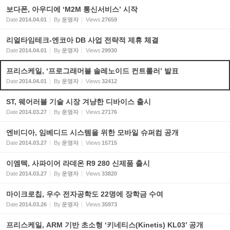
보다폰, 아우디에 ‘M2M 통신서비스’ 시작
Date
2014.04.01
By
운영자
Views
27659
리얼타임테크-엔코아 DB 사업 전략적 제휴 체결
Date
2014.04.01
By
운영자
Views
29930
프리스케일, ‘프로그래머블 솔레노이드 컨트롤러’ 발표
Date
2014.04.01
By
운영자
Views
32412
ST, 웨어러블 기술 시장 겨냥한 디바이스 출시
Date
2014.03.27
By
운영자
Views
27176
엔비디아, 임베디드 시스템을 위한 모바일 슈퍼컴 공개
Date
2014.03.27
By
운영자
Views
15715
이엠텍, 사파이어 라데온 R9 280 신제품 출시
Date
2014.03.27
By
운영자
Views
33820
마이크로칩, 우수 전자공학도 22명에 장학금 수여
Date
2014.03.26
By
운영자
Views
35973
프리스케일, ARM 기반 초소형 ‘키네티스(Kinetis) KL03’ 공개