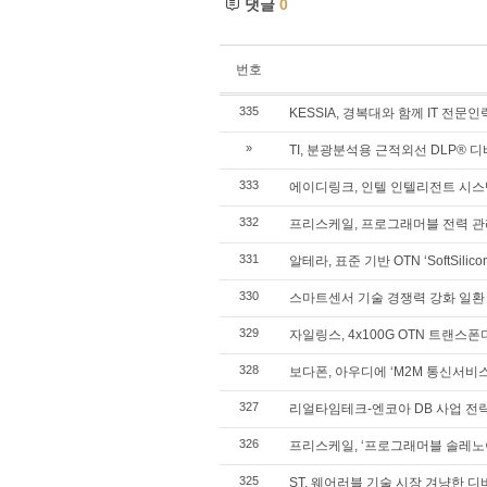
댓글
0
번호
335
KESSIA, 경복대와 함께 IT 전문
»
TI, 분광분석용 근적외선 DLP® 
333
에이디링크, 인텔 인텔리전트 시스템
332
프리스케일, 프로그래머블 전력 관리
331
알테라, 표준 기반 OTN ‘SoftSilic
330
스마트센서 기술 경쟁력 강화 일환 ‘
329
자일링스, 4x100G OTN 트랜스폰
328
보다폰, 아우디에 ‘M2M 통신서비스
327
리얼타임테크-엔코아 DB 사업 전
326
프리스케일, ‘프로그래머블 솔레노
325
ST, 웨어러블 기술 시장 겨냥한 