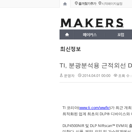
즐겨찾기추가
시작페이지설정
메이커스
포럼
최신정보
TI, 분광분석용 근적외선 
운영자
2014.04.01 00:00
조회 수 :
TI 코리아(
)가 최근 개최된
www.ti.com/ww/kr
최적화된 업계 최초의 DLP® 디바이스와 
DLP4500NIR 및 DLP NIRscan™ 
미한다. 식품, 제약, 오일 및 가스업계에