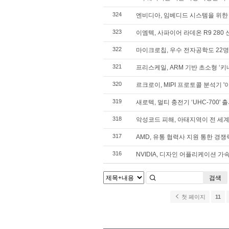
324
엔비디아, 임베디드 시스템을 위한
323
이엠텍, 사파이어 라데온 R9 280
322
마이크로칩, 우수 전자공학도 22
321
프리스케일, ARM 기반 초소형 ‘키네티스
320
르크로이, MIPI 프로토콜 분석기 '
319
새로텍, 멀티 충전기 ‘UHC-700' 
318
악성코드 피해, 아태지역이 전 세계
317
AMD, 유통 협력사 지원 통한 경
316
NVIDIA, 디자인 어플리케이션 가속화
검색
첫 페이지
11