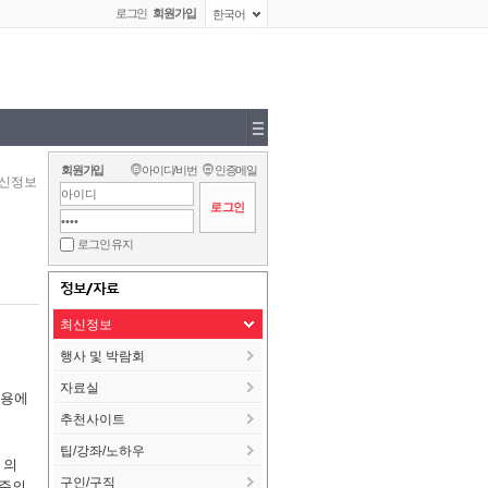
로그인
회원가입
한국어
회원가입
아이디/비번
인증메일
신정보
로그인 유지
정보/자료
최신정보
행사 및 박람회
자료실
 사용에
추천사이트
팁/강좌/노하우
 의
구인/구직
수준의