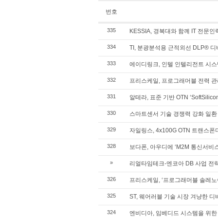
번호
335
KESSIA, 경복대와 함께 IT 전문
334
TI, 분광분석용 근적외선 DLP® 
333
에이디링크, 인텔 인텔리전트 시스템
332
프리스케일, 프로그래머블 전력 관리
331
알테라, 표준 기반 OTN ‘SoftSilic
330
스마트센서 기술 경쟁력 강화 일환 ‘
329
자일링스, 4x100G OTN 트랜스폰
328
보다폰, 아우디에 ‘M2M 통신서비스
»
리얼타임테크-엔코아 DB 사업 전
326
프리스케일, ‘프로그래머블 솔레노
325
ST, 웨어러블 기술 시장 겨냥한 
324
엔비디아, 임베디드 시스템을 위한