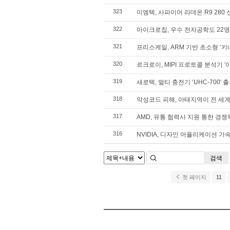
323
이엠텍, 사파이어 라데온 R9 280
322
마이크로칩, 우수 전자공학도 22
321
프리스케일, ARM 기반 초소형 ‘키네티스
320
르크로이, MIPI 프로토콜 분석기 '
319
새로텍, 멀티 충전기 ‘UHC-700' 
318
악성코드 피해, 아태지역이 전 세계
317
AMD, 유통 협력사 지원 통한 경
316
NVIDIA, 디자인 어플리케이션 가속화
검색
첫 페이지
11