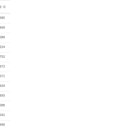
회 수
585
669
089
224
752
672
571
634
693
088
041
690