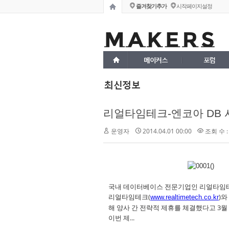
즐겨찾기추가
시작페이지설정
메이커스
포럼
최신정보
리얼타임테크-엔코아 DB 
운영자
2014.04.01 00:00
조회 수 :
국내 데이터베이스 전문기업인 리얼타임테크
리얼타임테크(
)와
www.realtimetech.co.kr
해 양사 간 전략적 제휴를 체결했다고 3월 
이번 제...