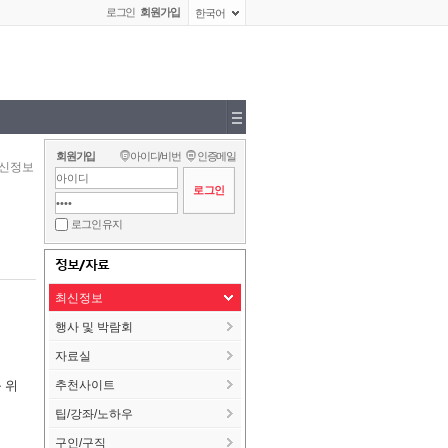
로그인
회원가입
한국어
회원가입
아이디/비번
인증메일
신정보
로그인 유지
정보/자료
최신정보
행사 및 박람회
자료실
 위
추천사이트
팁/강좌/노하우
구인/구직