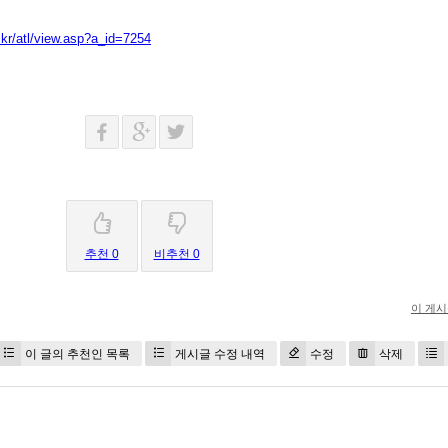
kr/atl/view.asp?a_id=7254
추천 0
비추천 0
이 게
이 글의 추천인 목록
게시글 수정 내역
수정
삭제