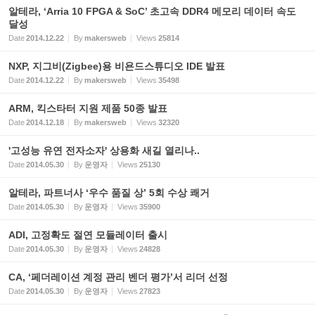
알테라, ‘Arria 10 FPGA & SoC’ 초고속 DDR4 메모리 데이터 속도
달성
Date
2014.12.22
By
makersweb
Views
25814
NXP, 지그비(Zigbee)용 비욘드스튜디오 IDE 발표
Date
2014.12.22
By
makersweb
Views
35498
ARM, 킥스타터 지원 제품 50종 발표
Date
2014.12.18
By
makersweb
Views
32320
'고성능 유연 전자소자' 상용화 새길 열리나..
Date
2014.05.30
By
운영자
Views
25130
알테라, 파트너사 ‘우수 품질 상’ 5회 수상 쾌거
Date
2014.05.30
By
운영자
Views
35900
ADI, 고정확도 절연 모듈레이터 출시
Date
2014.05.30
By
운영자
Views
24828
CA, ‘페더레이션 계정 관리 벤더 평가’서 리더 선정
Date
2014.05.30
By
운영자
Views
27823