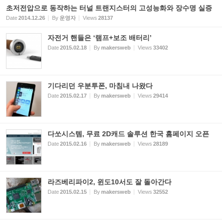
초저전압으로 동작하는 터널 트랜지스터의 고성능화와 장수명 실증
Date
2014.12.26
By
운영자
Views
28137
자전거 핸들은 ‘램프+보조 배터리’
Date
2015.02.18
By
makersweb
Views
33402
기다리던 우분투폰, 마침내 나왔다
Date
2015.02.17
By
makersweb
Views
29414
다쏘시스템, 무료 2D캐드 솔루션 한국 홈페이지 오픈
Date
2015.02.16
By
makersweb
Views
28189
라즈베리파이2, 윈도10서도 잘 돌아간다
Date
2015.02.15
By
makersweb
Views
32552