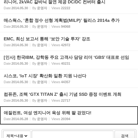
리니어, 2kVAC 갈바닉 절연 제공 DC/DC 컨버터 출시
Date
2014.05.30
By
운영자
Views
22222
매스웍스, ‘혼합 정수 선형 계획법(MILP)’ 릴리스 2014a 추가
Date
2014.05.30
By
운영자
Views
94068
EMC, 최신 보고서 통해 ‘보안 기술 투자’ 강조
Date
2014.05.30
By
운영자
Views
42972
[인사] 한국IBM, 강학동 주요 고객사 담당 리더 ‘GBS’ 대표로 선임
Date
2014.05.30
By
운영자
Views
40231
시스코, ‘IoT 시장’ 확산화 일환 지원 나선다
Date
2014.05.30
By
운영자
Views
44357
컴퓨존, 조텍 ‘GTX TITAN Z' 출시 기념 SSD 증정 이벤트 개최
Date
2014.05.30
By
운영자
Views
22717
애질런트, 여성 엔지니어 육성 위해 팔 걷었다!
Date
2014.05.28
By
운영자
Views
20394
검색