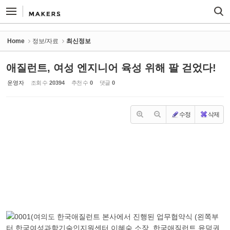
Sketchbook5, 스케치북5
Sketchbook5, 스케치북5
Home
정보/자료
최신정보
애질런트, 여성 엔지니어 육성 위해 팔 걷었다!
운영자
조회 수
20394
추천 수
0
댓글
0
수정
삭제