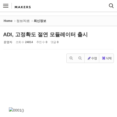
Sketchbook5, 스케치북5
Sketchbook5, 스케치북5
Home
정보/자료
최신정보
ADI, 고정확도 절연 모듈레이터 출시
운영자
조회 수
24814
추천 수
0
댓글
0
수정
삭제