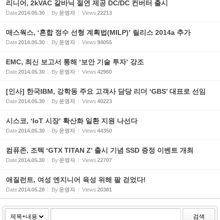
리니어, 2kVAC 갈바닉 절연 제공 DC/DC 컨버터 출시
Date
2014.05.30
By
운영자
Views
22213
매스웍스, ‘혼합 정수 선형 계획법(MILP)’ 릴리스 2014a 추가
Date
2014.05.30
By
운영자
Views
94055
EMC, 최신 보고서 통해 ‘보안 기술 투자’ 강조
Date
2014.05.30
By
운영자
Views
42960
[인사] 한국IBM, 강학동 주요 고객사 담당 리더 ‘GBS’ 대표로 선임
Date
2014.05.30
By
운영자
Views
40223
시스코, ‘IoT 시장’ 확산화 일환 지원 나선다
Date
2014.05.30
By
운영자
Views
44350
컴퓨존, 조텍 ‘GTX TITAN Z' 출시 기념 SSD 증정 이벤트 개최
Date
2014.05.30
By
운영자
Views
22707
애질런트, 여성 엔지니어 육성 위해 팔 걷었다!
Date
2014.05.28
By
운영자
Views
20381
검색