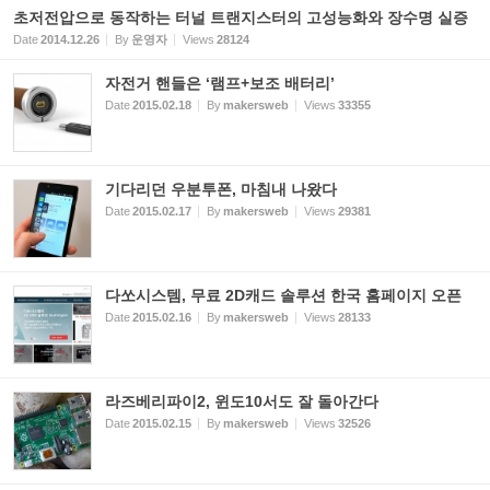
초저전압으로 동작하는 터널 트랜지스터의 고성능화와 장수명 실증
Date
2014.12.26
By
운영자
Views
28124
자전거 핸들은 ‘램프+보조 배터리’
Date
2015.02.18
By
makersweb
Views
33355
기다리던 우분투폰, 마침내 나왔다
Date
2015.02.17
By
makersweb
Views
29381
다쏘시스템, 무료 2D캐드 솔루션 한국 홈페이지 오픈
Date
2015.02.16
By
makersweb
Views
28133
라즈베리파이2, 윈도10서도 잘 돌아간다
Date
2015.02.15
By
makersweb
Views
32526