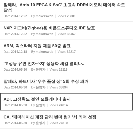
알테라, ‘Arria 10 FPGA & SoC’ 초고속 DDR4 메모리 데이터 속도
달성
Date
2014.12.22
By
makersweb
Views
25801
NXP, 지그비(Zigbee)용 비욘드스튜디오 IDE 발표
Date
2014.12.22
By
makersweb
Views
35467
ARM, 킥스타터 지원 제품 50종 발표
Date
2014.12.18
By
makersweb
Views
32217
'고성능 유연 전자소자' 상용화 새길 열리나..
Date
2014.05.30
By
운영자
Views
25119
알테라, 파트너사 ‘우수 품질 상’ 5회 수상 쾌거
Date
2014.05.30
By
운영자
Views
35894
ADI, 고정확도 절연 모듈레이터 출시
Date
2014.05.30
By
운영자
Views
24814
CA, ‘페더레이션 계정 관리 벤더 평가’서 리더 선정
Date
2014.05.30
By
운영자
Views
27810