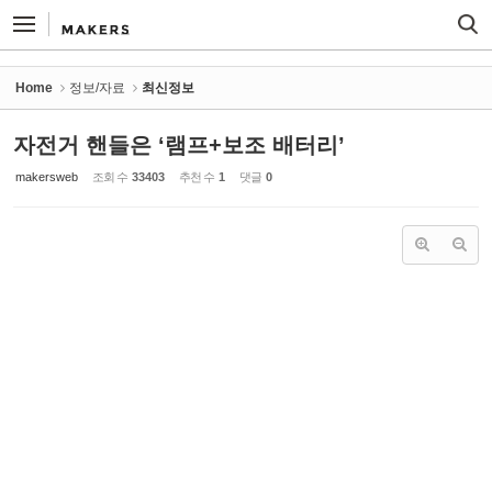
Sketchbook5, 스케치북5
Sketchbook5, 스케치북5
Home
정보/자료
최신정보
자전거 핸들은 ‘램프+보조 배터리’
makersweb
조회 수
33403
추천 수
1
댓글
0