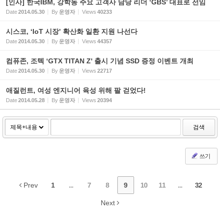
[인사] 한국IBM, 강학동 주요 고객사 담당 리더 ‘GBS’ 대표로 선임
Date
2014.05.30
By
운영자
Views
40233
시스코, ‘IoT 시장’ 확산화 일환 지원 나선다
Date
2014.05.30
By
운영자
Views
44357
컴퓨존, 조텍 ‘GTX TITAN Z' 출시 기념 SSD 증정 이벤트 개최
Date
2014.05.30
By
운영자
Views
22717
애질런트, 여성 엔지니어 육성 위해 팔 걷었다!
Date
2014.05.28
By
운영자
Views
20394
검색
쓰기
Prev
1
...
7
8
9
10
11
...
32
Next