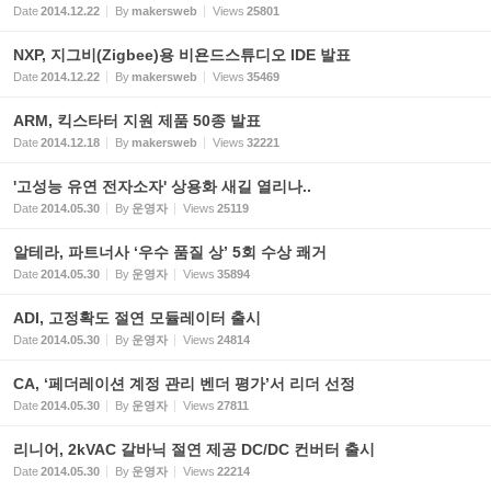
Date
2014.12.22
By
makersweb
Views
25801
NXP, 지그비(Zigbee)용 비욘드스튜디오 IDE 발표
Date
2014.12.22
By
makersweb
Views
35469
ARM, 킥스타터 지원 제품 50종 발표
Date
2014.12.18
By
makersweb
Views
32221
'고성능 유연 전자소자' 상용화 새길 열리나..
Date
2014.05.30
By
운영자
Views
25119
알테라, 파트너사 ‘우수 품질 상’ 5회 수상 쾌거
Date
2014.05.30
By
운영자
Views
35894
ADI, 고정확도 절연 모듈레이터 출시
Date
2014.05.30
By
운영자
Views
24814
CA, ‘페더레이션 계정 관리 벤더 평가’서 리더 선정
Date
2014.05.30
By
운영자
Views
27811
리니어, 2kVAC 갈바닉 절연 제공 DC/DC 컨버터 출시
Date
2014.05.30
By
운영자
Views
22214