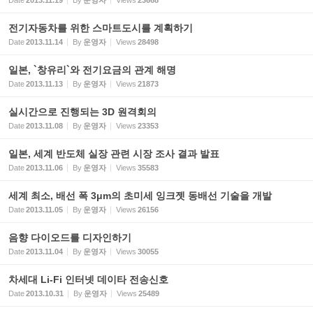
Date
2013.11.19
By
운영자
Views
23668
전기자동차를 위한 스마트도시를 계획하기
Date
2013.11.14
By
운영자
Views
28498
일본, `창유리`와 전기요금의 관계 해명
Date
2013.11.13
By
운영자
Views
21873
실시간으로 진행되는 3D 원격회의
Date
2013.11.08
By
운영자
Views
23353
일본, 세계 반도체 실장 관련 시장 조사 결과 발표
Date
2013.11.06
By
운영자
Views
35583
세계 최소, 배선 폭 3μm의 초미세 잉크젯 동배선 기술을 개발
Date
2013.11.05
By
운영자
Views
26156
음향 다이오드를 디자인하기
Date
2013.11.04
By
운영자
Views
30055
차세대 Li-Fi 인터넷 데이타 전송신호
Date
2013.10.31
By
운영자
Views
25489