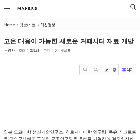
Sketchbook5, 스케치북5
Sketchbook5, 스케치북5
Home
정보/자료
최신정보
고온 대응이 가능한 새로운 커패시터 재료 개발
운영자
조회 수
23121
추천 수
0
댓글
0
수정
삭제
일본 도쿄대학 생산기술연구소, 히로시마대학 연구팀, 큐슈 싱크로트
론 광연구센터로 구성된 공동연구팀은 유리를 가열하여 결정화시키