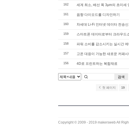
162
세계 최소, 배선 폭 3μm의 초미세
161
음향 다이오드를 디자인하기
160
차세대 Li-Fi 인터넷 데이타 전송
159
스마트폰 데이터로부터 크라우드
158
파워 소비를 감소시키는 실시간 에
157
고온 대응이 가능한 새로운 커패시
156
4D로 프린트하는 복합재료
검색
첫 페이지
19
Copyright © 2009 - 2019
makersweb
All Righ