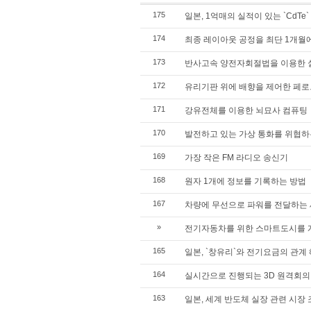
175
일본, 1억매의 실적이 있는 `CdTe`
174
최종 레이아웃 공정을 최단 1개월
173
반사고속 양전자회절법을 이용한 
172
유리기판 위에 배향을 제어한 페로
171
강유전체를 이용한 뇌묘사 컴퓨팅
170
발전하고 있는 가상 통화를 위협하
169
가장 작은 FM 라디오 송신기
168
원자 1개에 정보를 기록하는 방법
167
차량에 무선으로 파워를 전달하는
»
전기자동차를 위한 스마트도시를
165
일본, `창유리`와 전기요금의 관계
164
실시간으로 진행되는 3D 원격회의
163
일본, 세계 반도체 실장 관련 시장