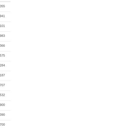
055
941
101
983
366
575
284
187
707
532
900
390
700