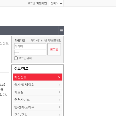
로그인
회원가입
한국어
회원가입
아이디/비번
인증메일
신정보
로그인 유지
정보/자료
최신정보
요금
행사 및 박람회
결해
자료실
있다.
추천사이트
팁/강좌/노하우
구인/구직