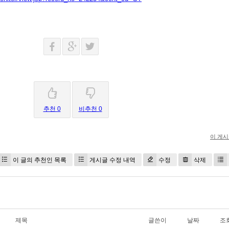
추천 0
비추천 0
이 게
이 글의 추천인 목록
게시글 수정 내역
수정
삭제
제목
글쓴이
날짜
조