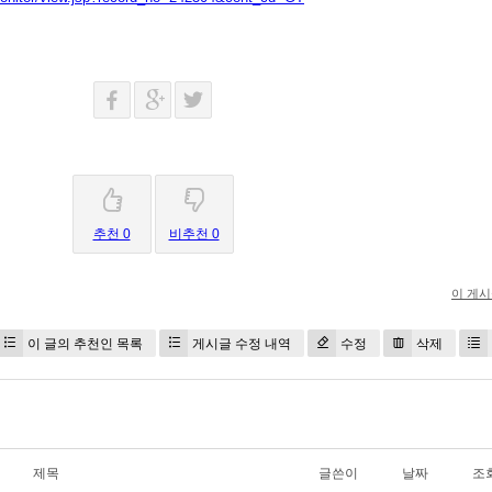
추천 0
비추천 0
이 게
이 글의 추천인 목록
게시글 수정 내역
수정
삭제
제목
글쓴이
날짜
조