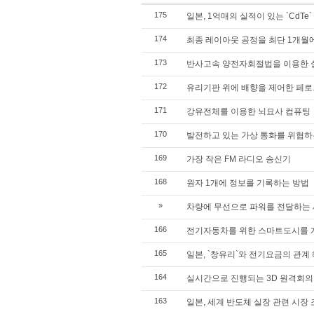
175
일본, 1억매의 실적이 있는 `CdTe`
174
최종 레이아웃 공정을 최단 1개월
173
반사고속 양전자회절법을 이용한 
172
유리기판 위에 배향을 제어한 페로
171
강유전체를 이용한 뇌묘사 컴퓨팅
170
발전하고 있는 가상 통화를 위협하
169
가장 작은 FM 라디오 송신기
168
원자 1개에 정보를 기록하는 방법
»
차량에 무선으로 파워를 전달하는
166
전기자동차를 위한 스마트도시를
165
일본, `창유리`와 전기요금의 관계
164
실시간으로 진행되는 3D 원격회의
163
일본, 세계 반도체 실장 관련 시장