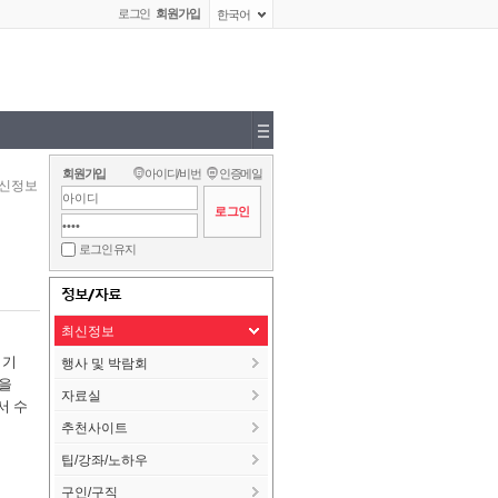
로그인
회원가입
한국어
회원가입
아이디/비번
인증메일
신정보
로그인 유지
정보/자료
최신정보
 기
행사 및 박람회
있을
자료실
서 수
추천사이트
팁/강좌/노하우
구인/구직