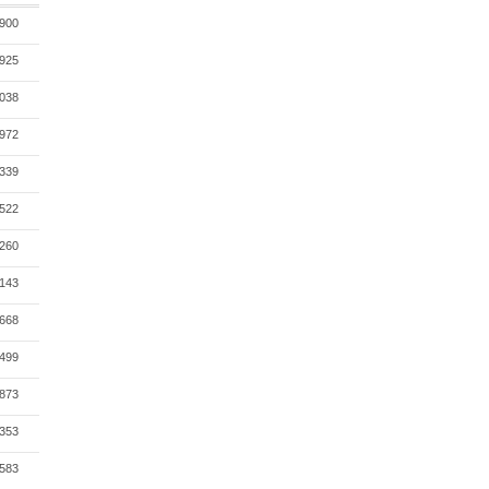
900
925
038
972
339
522
260
143
668
499
873
353
583