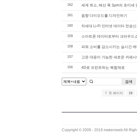
162
세계 최소, 배선 폭 3μm의 초미세
161
음향 다이오드를 디자인하기
160
차세대 Li-Fi 인터넷 데이타 전송
159
스마트폰 데이터로부터 크라우드
158
파워 소비를 감소시키는 실시간 에
157
고온 대응이 가능한 새로운 커패시
156
4D로 프린트하는 복합재료
검색
첫 페이지
19
Copyright © 2009 - 2019
makersweb
All Righ