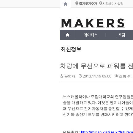
즐겨찾기추가
시작페이지설정
메이커스
포럼
최신정보
차량에 무선으로 파워를 
운영자
2013.11.19 09:00
조회 수 :
노스캐롤라이나 주립대학교의 연구원들은 
술을 개발하고 있다. 이것은 엔지니어들이
때 무선으로 전기자동차를 충전할 수 있게
신기와 송신기 모두를 변화시키려고 한다”고 
원문출처 :
http://mirian.kisti.re.kr/fut