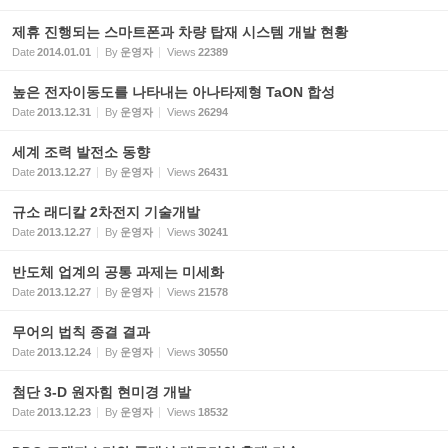
제휴 진행되는 스마트폰과 차량 탑재 시스템 개발 현황
Date
2014.01.01
By
운영자
Views
22389
높은 전자이동도를 나타내는 아나타제형 TaON 합성
Date
2013.12.31
By
운영자
Views
26294
세계 조력 발전소 동향
Date
2013.12.27
By
운영자
Views
26431
규소 래디칼 2차전지 기술개발
Date
2013.12.27
By
운영자
Views
30241
반도체 업계의 공통 과제는 미세화
Date
2013.12.27
By
운영자
Views
21578
무어의 법칙 종결 결과
Date
2013.12.24
By
운영자
Views
30550
첨단 3-D 원자힘 현미경 개발
Date
2013.12.23
By
운영자
Views
18532