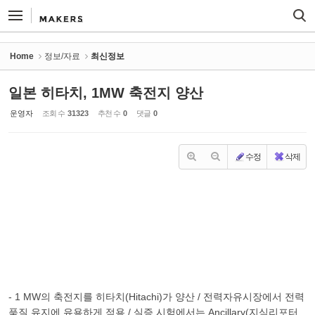
Sketchbook5, 스케치북5
Sketchbook5, 스케치북5
Home
정보/자료
최신정보
일본 히타치, 1MW 축전지 양산
운영자
조회 수
31323
추천 수
0
댓글
0
수정
삭제
- 1 MW의 축전지를 히타치(Hitachi)가 양산 / 전력자유시장에서 전력
품질 유지에 유용하게 적용 / 실증 시험에서는 Ancillary(지식리포터