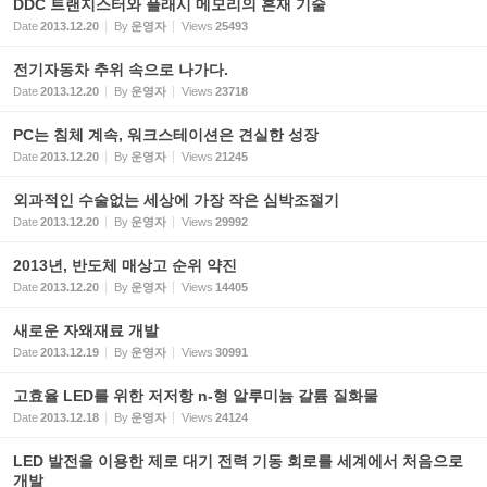
DDC 트랜지스터와 플래시 메모리의 혼재 기술
Date
2013.12.20
By
운영자
Views
25493
전기자동차 추위 속으로 나가다.
Date
2013.12.20
By
운영자
Views
23718
PC는 침체 계속, 워크스테이션은 견실한 성장
Date
2013.12.20
By
운영자
Views
21245
외과적인 수술없는 세상에 가장 작은 심박조절기
Date
2013.12.20
By
운영자
Views
29992
2013년, 반도체 매상고 순위 약진
Date
2013.12.20
By
운영자
Views
14405
새로운 자왜재료 개발
Date
2013.12.19
By
운영자
Views
30991
고효율 LED를 위한 저저항 n-형 알루미늄 갈륨 질화물
Date
2013.12.18
By
운영자
Views
24124
LED 발전을 이용한 제로 대기 전력 기동 회로를 세계에서 처음으로
개발