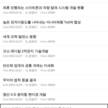
제휴 진행되는 스마트폰과 차량 탑재 시스템 개발 현황
Date
2014.01.01
By
운영자
Views
22394
높은 전자이동도를 나타내는 아나타제형 TaON 합성
Date
2013.12.31
By
운영자
Views
26302
세계 조력 발전소 동향
Date
2013.12.27
By
운영자
Views
26435
규소 래디칼 2차전지 기술개발
Date
2013.12.27
By
운영자
Views
30247
반도체 업계의 공통 과제는 미세화
Date
2013.12.27
By
운영자
Views
21583
무어의 법칙 종결 결과
Date
2013.12.24
By
운영자
Views
30554
첨단 3-D 원자힘 현미경 개발
Date
2013.12.23
By
운영자
Views
18535