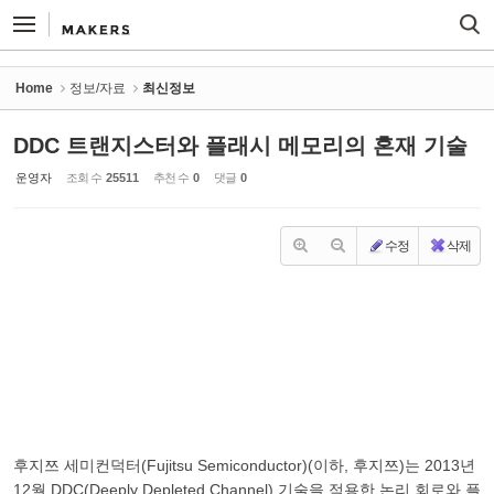
Sketchbook5, 스케치북5
Sketchbook5, 스케치북5
Home
정보/자료
최신정보
DDC 트랜지스터와 플래시 메모리의 혼재 기술
운영자
조회 수
25511
추천 수
0
댓글
0
수정
삭제
후지쯔 세미컨덕터(Fujitsu Semiconductor)(이하, 후지쯔)는 2013년
12월 DDC(Deeply Depleted Channel) 기술을 적용한 논리 회로와 플