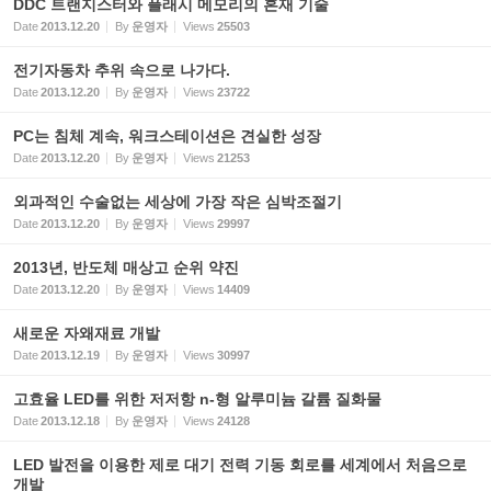
DDC 트랜지스터와 플래시 메모리의 혼재 기술
Date
2013.12.20
By
운영자
Views
25503
전기자동차 추위 속으로 나가다.
Date
2013.12.20
By
운영자
Views
23722
PC는 침체 계속, 워크스테이션은 견실한 성장
Date
2013.12.20
By
운영자
Views
21253
외과적인 수술없는 세상에 가장 작은 심박조절기
Date
2013.12.20
By
운영자
Views
29997
2013년, 반도체 매상고 순위 약진
Date
2013.12.20
By
운영자
Views
14409
새로운 자왜재료 개발
Date
2013.12.19
By
운영자
Views
30997
고효율 LED를 위한 저저항 n-형 알루미늄 갈륨 질화물
Date
2013.12.18
By
운영자
Views
24128
LED 발전을 이용한 제로 대기 전력 기동 회로를 세계에서 처음으로
개발