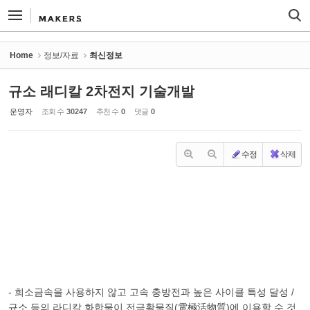
Sketchbook5, 스케치북5
Sketchbook5, 스케치북5
Home
정보/자료
최신정보
규소 래디칼 2차전지 기술개발
운영자
조회 수
30247
추천 수
0
댓글
0
수정
삭제
- 희소금속을 사용하지 않고 고속 충방전과 높은 사이클 특성 달성 /
규소 등의 라디칼 화합물이 전극활물질(電極活物質)에 이용할 수 것