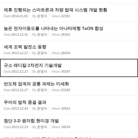
제휴 진행되는 스마트폰과 차량 탑재 시스템 개발 현황
Date
2014.01.01
By
운영자
Views
22391
높은 전자이동도를 나타내는 아나타제형 TaON 합성
Date
2013.12.31
By
운영자
Views
26301
세계 조력 발전소 동향
Date
2013.12.27
By
운영자
Views
26434
규소 래디칼 2차전지 기술개발
Date
2013.12.27
By
운영자
Views
30247
반도체 업계의 공통 과제는 미세화
Date
2013.12.27
By
운영자
Views
21582
무어의 법칙 종결 결과
Date
2013.12.24
By
운영자
Views
30553
첨단 3-D 원자힘 현미경 개발
Date
2013.12.23
By
운영자
Views
18534