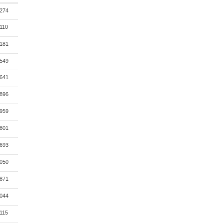
274
110
181
549
641
896
959
801
693
050
871
044
115