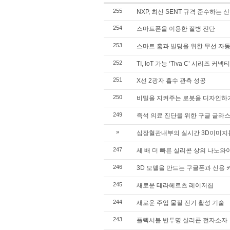
255
NXP, 최신 SENT 규격 준수하는 
254
스마트폰을 이용한 질병 진단
253
스마트 홈과 빌딩을 위한 무선 자
252
TI, IoT 가능 ‘Tiva C’ 시리즈 커넥
251
X선 2광자 흡수 관측 성공
250
비밀을 지켜주는 로봇을 디자인하
249
즉석 의료 진단을 위한 구글 글라
»
심장혈관내부의 실시간 3D이미지
247
세 배 더 빠른 실리콘 상의 나노와
246
3D 모델을 만드는 구글폰과 신용 
245
새로운 테라헤르츠 레이저칩
244
새로운 주입 물질 전기 활성 기술
243
플렉서블 반투명 실리콘 전자소자