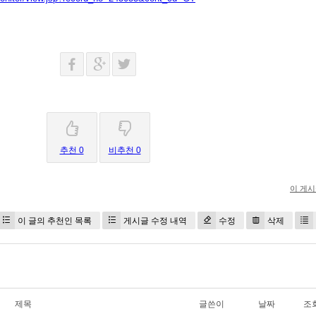
추천 0
비추천 0
이 게
이 글의 추천인 목록
게시글 수정 내역
수정
삭제
제목
글쓴이
날짜
조