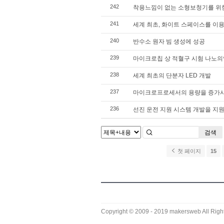
242
착용느낌이 없는 소형보청기를 위
241
세계 최초, 화이트 스페이스를 이
240
반수소 원자 빔 생성에 성공
239
마이크로칩 상 적혈구 시험 나노의
238
세계 최초의 단분자 LED 개발
237
마이크로프로세서의 용량을 증가시
236
선진 운전 지원 시스템 개발을 지
검색
첫 페이지
15
Copyright © 2009 - 2019
makersweb
All Righ