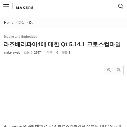
Sketchbook5, 스케치북5
Sketchbook5, 스케치북5
Home
포럼
Qt
Mobile and Embedded
라즈베리파이4에 대한 Qt 5.14.1 크로스컴파일
makersweb
조회 수
21574
추천 수
0
댓글
1
Raspberry Pi 4에 대한 Qt5.14 크로스컴파일을 우분투 18.04에서 진