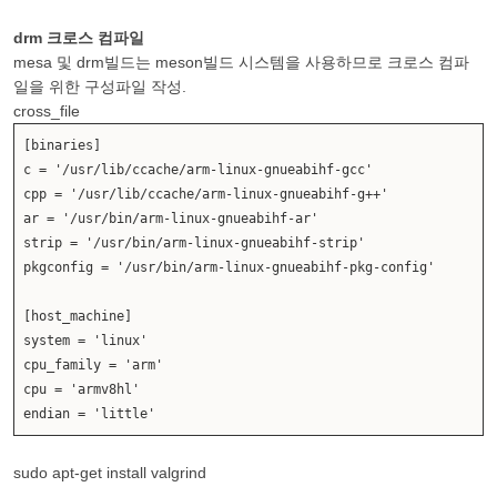
drm 크로스 컴파일
mesa 및 drm빌드는 meson빌드 시스템을 사용하므로 크로스 컴파
일을 위한 구성파일 작성.
cross_file
[binaries]
c = '/usr/lib/ccache/arm-linux-gnueabihf-gcc'
cpp = '/usr/lib/ccache/arm-linux-gnueabihf-g++'
ar = '/usr/bin/arm-linux-gnueabihf-ar'
strip = '/usr/bin/arm-linux-gnueabihf-strip'
pkgconfig = '/usr/bin/arm-linux-gnueabihf-pkg-config'
[host_machine]
system = 'linux'
cpu_family = 'arm'
cpu = 'armv8hl'
endian = 'little'
sudo apt-get install valgrind