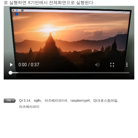
로 실행하면 X기반에서 전체화면으로 실행된다.
Qt 5.14
,
eglfs
,
라즈베리파이4
,
raspberrypi4
,
Qt크로스컴파일
,
TAG •
라즈베리파이