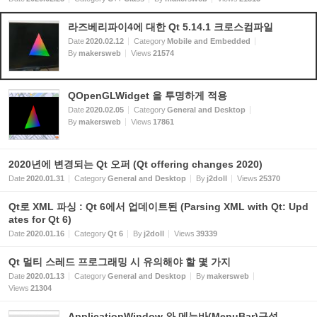
라즈베리파이4에 대한 Qt 5.14.1 크로스컴파일
Date
2020.02.12
Category
Mobile and Embedded
By
makersweb
Views
21574
QOpenGLWidget 을 투명하게 적용
Date
2020.02.05
Category
General and Desktop
By
makersweb
Views
17861
2020년에 변경되는 Qt 오퍼 (Qt offering changes 2020)
Date
2020.01.31
Category
General and Desktop
By
j2doll
Views
25370
Qt로 XML 파싱 : Qt 6에서 업데이트된 (Parsing XML with Qt: Upd
ates for Qt 6)
Date
2020.01.16
Category
Qt 6
By
j2doll
Views
39339
Qt 멀티 스레드 프로그래밍 시 유의해야 할 몇 가지
Date
2020.01.13
Category
General and Desktop
By
makersweb
Views
21304
ApplicationWindow 와 메뉴바(MenuBar)구성