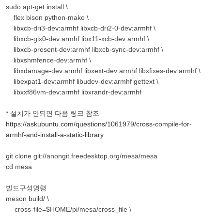
sudo apt-get install \
flex bison python-mako \
libxcb-dri3-dev:armhf libxcb-dri2-0-dev:armhf \
libxcb-glx0-dev:armhf libx11-xcb-dev:armhf \
libxcb-present-dev:armhf libxcb-sync-dev:armhf \
libxshmfence-dev:armhf \
libxdamage-dev:armhf libxext-dev:armhf libxfixes-dev:armhf \
libexpat1-dev:armhf libudev-dev:armhf gettext \
libxxf86vm-dev:armhf libxrandr-dev:armhf
* 설치가 안되면 다음 링크 참조
https://askubuntu.com/questions/1061979/cross-compile-for-
armhf-and-install-a-static-library
git clone git://anongit.freedesktop.org/mesa/mesa
cd mesa
빌드구성명령
meson build/ \
--cross-file=$HOME/pi/mesa/cross_file \