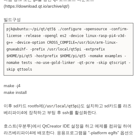
(
https://download.qt.io/archive/qt/
)
빌드구성
pjk@ubuntu:~/pi/qt/qt5$ ./configure -opensource -confirm-
license -release -opengl es2 -device linux-rasp-pi4-v3d-
g++ -device-option CROSS_COMPILE=/usr/bin/arm-linux-
gnueabihf- -prefix /usr/local/qt5pi -extprefix
$HOME/pi/qt5 -hostprefix $HOME/pi/qt5 -nomake examples -
nomake tests -no-use-gold-linker -qt-pcre -skip qtscript -
skip qttools
make -j4
make install
이후 sd카드 rootfs에(
)도 설치하고 sd카드를 라즈
/usr/local/qt5pi
베리파이4에 장착하고 부팅 후 ssh를 활성화한다.
호스트(우분투)에서 QtCreator IDE 설정을 하고 예제를 컴파일 하여
라즈베리파이4에 배포한다. 응용프로그램을 "-platform eglfs" 옵션으