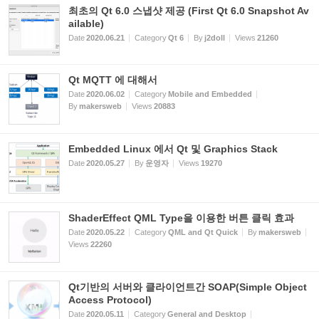
최초의 Qt 6.0 스냅샷 제공 (First Qt 6.0 Snapshot Av
ailable)
Date
2020.06.21
Category
Qt 6
By
j2doll
Views
21260
Qt MQTT 에 대해서
Date
2020.06.02
Category
Mobile and Embedded
By
makersweb
Views
20883
Embedded Linux 에서 Qt 및 Graphics Stack
Date
2020.05.27
By
운영자
Views
19270
ShaderEffect QML Type을 이용한 버튼 클릭 효과
Date
2020.05.22
Category
QML and Qt Quick
By
makersweb
Views
22260
Qt기반의 서버와 클라이언트간 SOAP(Simple Object
Access Protocol)
Date
2020.05.11
Category
General and Desktop