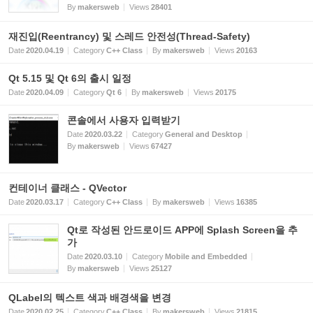
By
makersweb
Views
28401
재진입(Reentrancy) 및 스레드 안전성(Thread-Safety)
Date
2020.04.19
Category
C++ Class
By
makersweb
Views
20163
Qt 5.15 및 Qt 6의 출시 일정
Date
2020.04.09
Category
Qt 6
By
makersweb
Views
20175
콘솔에서 사용자 입력받기
Date
2020.03.22
Category
General and Desktop
By
makersweb
Views
67427
컨테이너 클래스 - QVector
Date
2020.03.17
Category
C++ Class
By
makersweb
Views
16385
Qt로 작성된 안드로이드 APP에 Splash Screen을 추
가
Date
2020.03.10
Category
Mobile and Embedded
By
makersweb
Views
25127
QLabel의 텍스트 색과 배경색을 변경
Date
2020.02.25
Category
C++ Class
By
makersweb
Views
21815