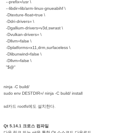
--prefix=/usr \
--libdir=lib/arm-linux-gnueabihf \
-Dtexture-float=true \
-Ddri-drivers= \
-Dgallium-drivers=v3d,swrast \
-Dvulkan-drivers= \
-Dllvm=false \
-Dplatforms=x11,drm,surfaceless \
-Dlibunwind=false \
-Dllvm=false \
"$@"
ninja -C build/
sudo env DESTDIR=/ ninja -C build/ install
sd카드 rootfs에도 설치한다.
Qt 5.14.1 크로스 컴파일
다음 링크 또는 git을 통한 Qt 소스코드 다운로드