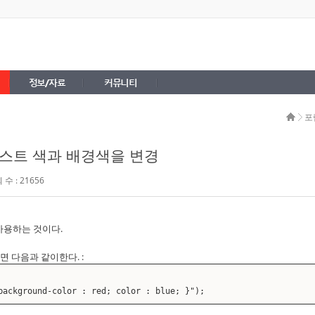
정보/자료
커뮤니티
포
 텍스트 색과 배경색을 변경
수 : 21656
사용하는 것이다.
면 다음과 같이한다. :
background-color : red; color : blue; }");