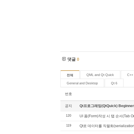
댓글
0
QML and Qt Quick
C++ 
전체
General and Desktop
Qt 6
번호
공지
Qt프로그래밍(QtQuick) Beginn
120
UI 폼(Form)작성 시 탭 순서(Tab O
119
Qt로 데이터를 직렬화(serializati