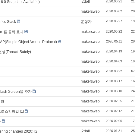
j2doll
2020.06.21
21
.0 Snapshot Available)
makersweb
2020.06.02
20
2020.05.27
19
ics Stack
운영자
makersweb
2020.05.22
22
용한 버튼 클릭 효과
makersweb
2020.05.11
28
ple Object Access Protocol)
makersweb
2020.04.19
19
(Thread-Safety)
makersweb
2020.04.09
19
makersweb
2020.03.22
67
makersweb
2020.03.17
16
makersweb
2020.03.10
24
ash Screen을 추가
makersweb
2020.02.25
21
변경
makersweb
2020.02.12
21
1 크로스컴파일
[1]
makersweb
2020.02.05
17
용
j2doll
2020.01.31
25
ing changes 2020)
[2]