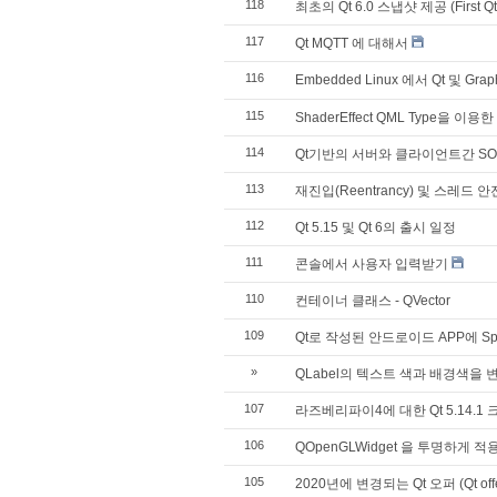
118
최초의 Qt 6.0 스냅샷 제공 (First Qt 6
117
Qt MQTT 에 대해서
116
Embedded Linux 에서 Qt 및 Graph
115
ShaderEffect QML Type을 이
114
Qt기반의 서버와 클라이언트간 SOAP(Sim
113
재진입(Reentrancy) 및 스레드 안전성
112
Qt 5.15 및 Qt 6의 출시 일정
111
콘솔에서 사용자 입력받기
110
컨테이너 클래스 - QVector
109
Qt로 작성된 안드로이드 APP에 Spl
»
QLabel의 텍스트 색과 배경색을 
107
라즈베리파이4에 대한 Qt 5.14.
106
QOpenGLWidget 을 투명하게 적
105
2020년에 변경되는 Qt 오퍼 (Qt offer