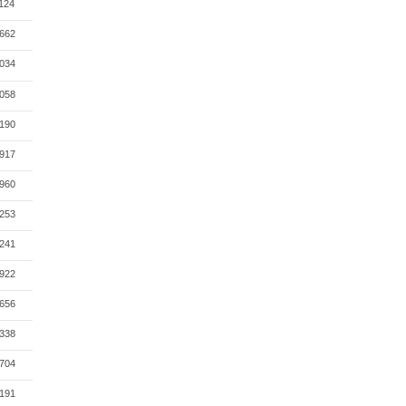
124
662
034
058
190
917
960
253
241
922
656
338
704
191