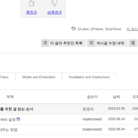
추천 0
비추천 0
,
,
QLabel
QPalette
StyleSheet
이 게
이 글의 추천인 목록
게시글 수정 내역
Class
Mobile and Embedded
Installation and Deployment
제목
글쓴이
날짜
조
2019.01.05
104
er를 위한 글 읽는 순서
운영자
makersweb
2020.08.24
21
rder) 설정
makersweb
2020.08.04
17
on)하는 방법