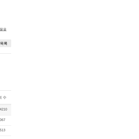
시물을
목록
회 수
4210
067
513