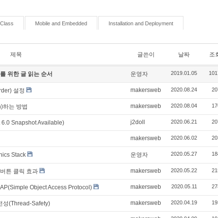
Class
Mobile and Embedded
Installation and Deployment
제목
글쓴이
날짜
조
2019.01.05
101
er를 위한 글 읽는 순서
운영자
makersweb
2020.08.24
20
rder) 설정
makersweb
2020.08.04
17
on)하는 방법
j2doll
2020.06.21
20
.0 Snapshot Available)
makersweb
2020.06.02
20
2020.05.27
18
ics Stack
운영자
makersweb
2020.05.22
21
용한 버튼 클릭 효과
makersweb
2020.05.11
27
ple Object Access Protocol)
makersweb
2020.04.19
19
(Thread-Safety)