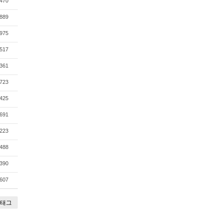
470
889
975
517
361
723
425
691
223
488
390
607
태그