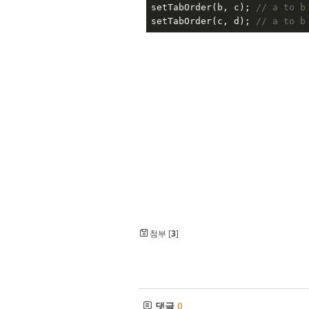
setTabOrder(b, c); 
// a to b
setTabOrder(c, d); 
// a to b
첨부 [
3
]
댓글
0