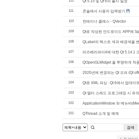
112
Qt 5.15 및 Qt 6의 출시 일정
111
콘솔에서 사용자 입력받기
110
컨테이너 클래스 - QVector
109
Qt로 작성된 안드로이드 APP에 Spl
108
QLabel의 텍스트 색과 배경색을 
107
라즈베리파이4에 대한 Qt 5.14.
106
QOpenGLWidget 을 투명하게 적
105
2020년에 변경되는 Qt 오퍼 (Qt offer
104
Qt로 XML 파싱 : Qt 6에서 업데이트된 (P
103
Qt 멀티 스레드 프로그래밍 시 유
102
ApplicationWindow 와 메뉴바(M
101
QThread 소개 및 예제
검색