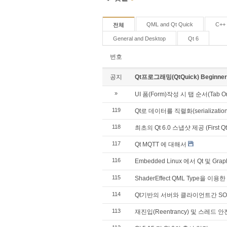
QML and Qt Quick
C++ 
전체
General and Desktop
Qt 6
번호
공지
Qt프로그래밍(QtQuick) Beginn
»
UI 폼(Form)작성 시 탭 순서(Tab O
119
Qt로 데이터를 직렬화(serializati
118
최초의 Qt 6.0 스냅샷 제공 (First Qt 6
117
Qt MQTT 에 대해서
116
Embedded Linux 에서 Qt 및 Graph
115
ShaderEffect QML Type을 이
114
Qt기반의 서버와 클라이언트간 SOAP(Sim
113
재진입(Reentrancy) 및 스레드 안전성