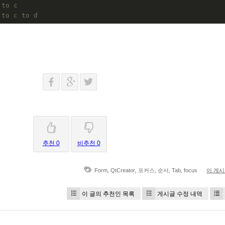
 to c
 to c to d
추천 0
비추천 0
,
,
,
,
,
Form
QtCreator
포커스
순서
Tab
focus
이 게
이 글의 추천인 목록
게시글 수정 내역