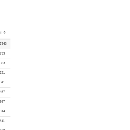
회 수
7343
733
083
721
341
457
567
814
311