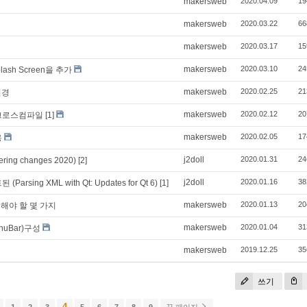
makersweb
2020.04.09
19
makersweb
2020.03.22
66
makersweb
2020.03.17
15
makersweb
2020.03.10
24
ash Screen을 추가
makersweb
2020.02.25
21
변경
makersweb
2020.02.12
20
1 크로스컴파일
[1]
makersweb
2020.02.05
17
용
j2doll
2020.01.31
24
ing changes 2020)
[2]
j2doll
2020.01.16
38
arsing XML with Qt: Updates for Qt 6)
[1]
makersweb
2020.01.13
20
의해야 할 몇 가지
makersweb
2020.01.04
31
enuBar)구성
makersweb
2019.12.25
35
쓰기
4