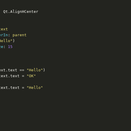
: Qt.AlignHCenter

text
erIn
: 
parent
Hello"
)

ze
: 
15
ext.text == 
"Hello"
)

text.text = 
"OK"
text.text = 
"Hello"