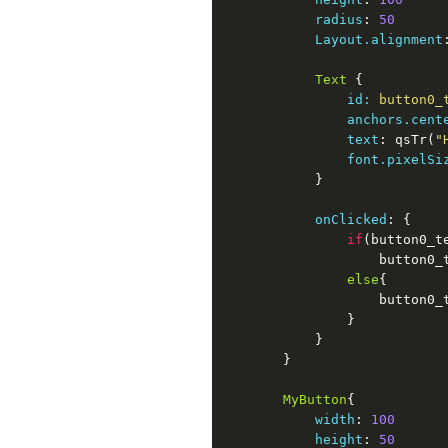
radius
: 
50
Layout.alignment
Text
 {

id:
 button0_
anchors.cent
text
: qsTr(
"
font.pixelSi
            }

onClicked
: {

if
(button0_t
                    button0_
else
{

                    button0_
                }

            }

        }

MyButton
{

width
: 
100
height
: 
50