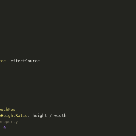
rce
: effectSource

ouchPos
oHeightRatio
: height / width

property
: 
0