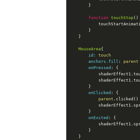
        }

function
touchStop
(
)
            touchStartAnimati
        }

    }

MouseArea
{

id:
 touch
anchors.fill
: 
parent
onPressed
: {

            shaderEffect1.tou
            shaderEffect1.tou
        }

onClicked
: {

parent
.clicked()

            shaderEffect1.sp
        }

onExited
: {

            shaderEffect1.sp
        }

    }
