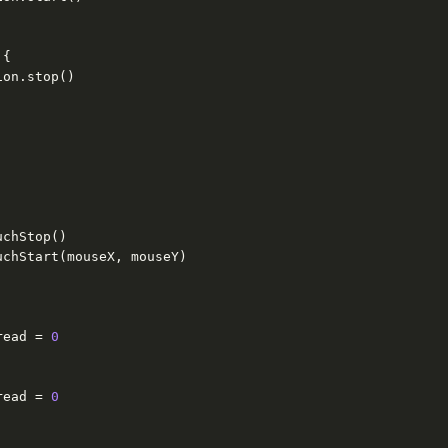
 
{

on.stop()

chStop()

chStart(mouseX, mouseY)

read = 
0
read = 
0