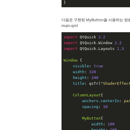
}
다음은 구현된 MyButton을 사용하는 방
main.qml
import
 QtQuick 
2.2
import
 QtQuick.Window 
2.2
import
 QtQuick.Layouts 
1.3
Window
 {

visible
: 
true
width
: 
320
height
: 
240
title
: qsTr(
"ShaderEffec
ColumnLayout
{

anchors.centerIn
: 
pa
spacing
: 
10
MyButton
{

width
: 
100
height
: 
100