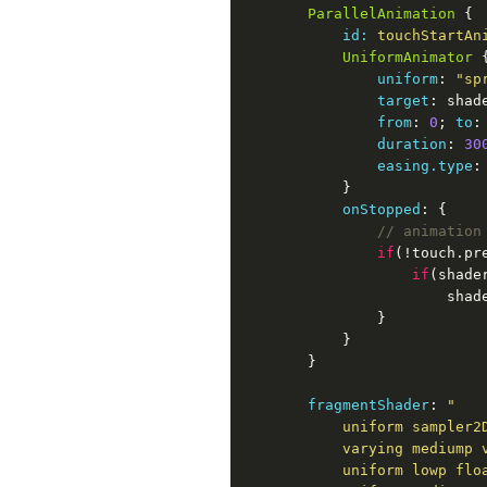
ParallelAnimation
 {

id:
 touchStartAn
UniformAnimator
 {
uniform
: 
"sp
target
: shade
from
: 
0
; 
to
:
duration
: 
30
easing.type
:
            }

onStopped
: {

// animation
if
(!touch.pre
if
(shade
                        shad
                }

            }

        }

fragmentShader
: 
"

            uniform sampler2D
            varying mediump v
            uniform lowp floa