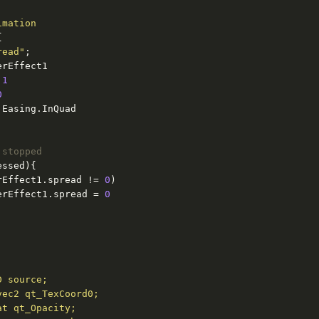
imation


read"
;

rEffect1

 
1
0
 Easing.InQuad

 stopped
ssed){

rEffect1.spread != 
0
)

erEffect1.spread = 
0
 source;

ec2 qt_TexCoord0;

t qt_Opacity;
