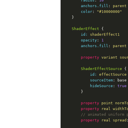
radius
: 
10
anchors.fill
: 
parent
color
: 
"#10000000"
    }

ShaderEffect
 {

id:
 shaderEffect1
opacity
: 
1
anchors.fill
: 
parent
property
 variant sou
ShaderEffectSource
 {

id:
 effectSource
sourceItem
: base

hideSource
: 
true
        }

property
 point normT
property
 real widthT
// animated uniform 
property
 real spread