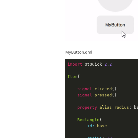
MyButton.qml
import
 QtQuick 
2.2
Item
{

signal
 clicked
()

signal
 pressed
()

property
 alias radius
: b
Rectangle
{

id:
 base