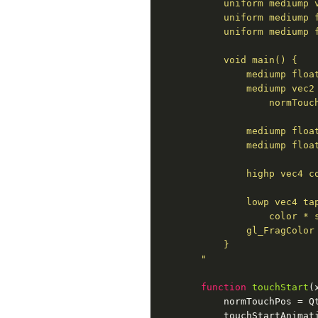
            uniform mediump v
            uniform mediump f
            uniform mediump f
            void main() {

                mediump float
                mediump vec2 
                    normTouch
                mediump float
                mediump floa
                highp vec4 co
                lowp vec4 tap
                    color * s
                gl_FragColor 
            }

        "
function
touchStart
(
            normTouchPos = Qt
            touchStartAnimati