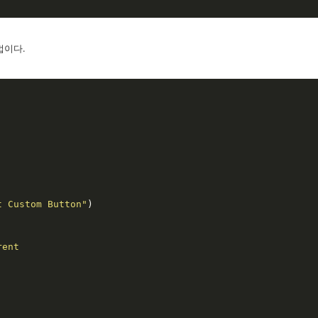
법이다.
t Custom Button"
)

rent