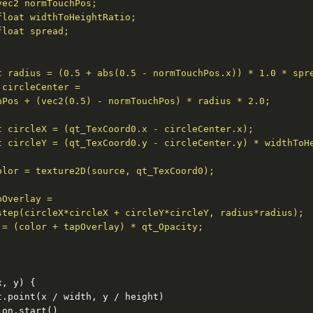
ec2 normTouchPos;

loat widthToHeightRatio;

loat spread;

 radius = (0.5 + abs(0.5 - normTouchPos.x)) * 1.0 * spre
circleCenter =

Pos + (vec2(0.5) - normTouchPos) * radius * 2.0;

 circleX = (qt_TexCoord0.x - circleCenter.x);

t circleY = (qt_TexCoord0.y - circleCenter.y) * widthToHe
lor = texture2D(source, qt_TexCoord0);

Overlay =

tep(circleX*circleX + circleY*circleY, radius*radius);

= (color + tapOverlay) * qt_Opacity;

x, y
) 
{

.point(x / width, y / height)

on.start()
