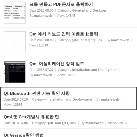
표를 만들고 PDF문서로 출력하기
Date
2018.09.30
Category
General and Desktop
By
makersweb
Views
14345
Qml에서 키보드 입력 이벤트 핸들링
Date
2018.08.09
Category
QML and Qt Quick
By
makersweb
Views
18019
Qml 어플리케이션 정적 빌드
Date
2018.07.27
Category
Installation and Deployment
By
makersweb
Views
15165
Qt Bluetooth 관련 기능 확인 사항
Date
2018.07.10
Category
Installation and Deployment
By
makersweb
Views
13956
Qml 및 C++개발시 유용한 팁
Date
2018.04.06
Category
QML and Qt Quick
By
makersweb
Views
22513
Qt Version확인 방법