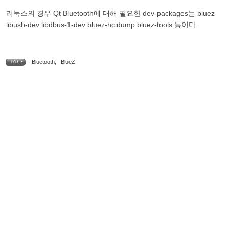
리눅스의 경우 Qt Bluetooth에 대해 필요한 dev-packages는 bluez
libusb-dev libdbus-1-dev bluez-hcidump bluez-tools 등이다.
Bluetooth
,
BlueZ
TAG •