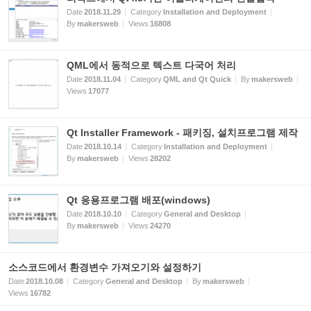
Date
2018.11.29
Category
Installation and Deployment
By
makersweb
Views
16808
QML에서 동적으로 텍스트 다국어 처리
Date
2018.11.04
Category
QML and Qt Quick
By
makersweb
Views
17077
Qt Installer Framework - 패키징, 설치프로그램 제작
Date
2018.10.14
Category
Installation and Deployment
By
makersweb
Views
28202
Qt 응용프로그램 배포(windows)
Date
2018.10.10
Category
General and Desktop
By
makersweb
Views
24270
소스코드에서 환경변수 가져오기와 설정하기
Date
2018.10.08
Category
General and Desktop
By
makersweb
Views
16782