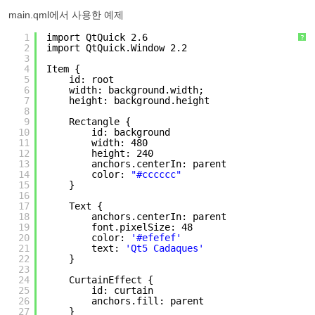
main.qml에서 사용한 예제
1
import QtQuick 2.6
?
2
import QtQuick.Window 2.2
3
4
Item {
5
id: root
6
width: background.width;
7
height: background.height
8
9
Rectangle {
10
id: background
11
width: 480
12
height: 240
13
anchors.centerIn: parent
14
color: 
"#cccccc"
15
}
16
17
Text {
18
anchors.centerIn: parent
19
font.pixelSize: 48
20
color: 
'#efefef'
21
text: 
'Qt5 Cadaques'
22
}
23
24
CurtainEffect {
25
id: curtain
26
anchors.fill: parent
27
}