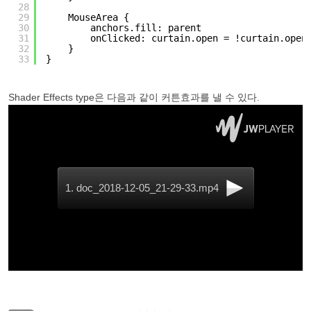
28
29
MouseArea {
30
anchors.fill: parent
31
onClicked: curtain.open = !curtain.open
32
}
33
}
Shader Effects type은 다음과 같이 커튼효과를 낼 수 있다.
1. doc_2018-12-05_21-29-33.mp4