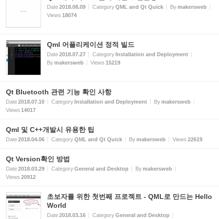
Date
2018.08.09
Category
QML and Qt Quick
By
makersweb
Views
18074
Qml 어플리케이션 정적 빌드
Date
2018.07.27
Category
Installation and Deployment
By
makersweb
Views
15219
Qt Bluetooth 관련 기능 확인 사항
Date
2018.07.10
Category
Installation and Deployment
By
makersweb
Views
14017
Qml 및 C++개발시 유용한 팁
Date
2018.04.06
Category
QML and Qt Quick
By
makersweb
Views
22619
Qt Version확인 방법
Date
2018.03.29
Category
General and Desktop
By
makersweb
Views
20912
초보자를 위한 첫번째 프로젝트 - QML로 만드는 Hello
World
Date
2018.03.16
Category
General and Desktop