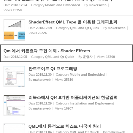
Date
2018.12.24
Category
Mobile and Embedded
By
makersweb
Views
19350
ShaderEffect QML Type 을 이용한 그래픽효과
Date
2018.12.09
Category
QML and Qt Quick
By
makersweb
Views
22224
Qml에서 커튼효과 구현 예제 - Shader Effects
Date
2018.12.05
Category
QML and Qt Quick
By
운영자
Views
15700
안드로이드 Qt 프로그래밍
Date
2018.11.30
Category
Mobile and Embedded
By
makersweb
Views
25310
리눅스에서 Qt4.8기반 어플리케이션의 한글입력
Date
2018.11.29
Category
Installation and Deployment
By
makersweb
Views
16907
QML에서 동적으로 텍스트 다국어 처리
Date
2018.11.04
Category
QML and Qt Quick
By
makersweb