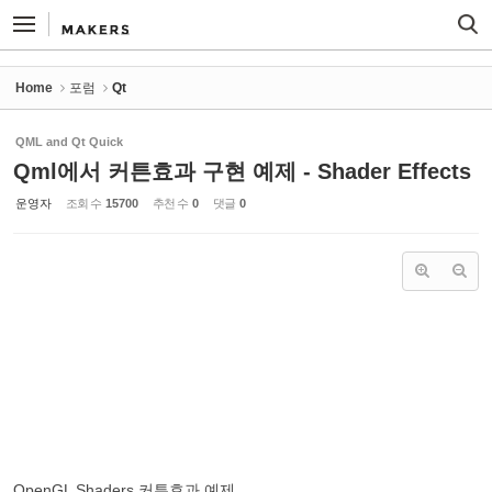
Sketchbook5, 스케치북5
Sketchbook5, 스케치북5
Home
포럼
Qt
QML and Qt Quick
Qml에서 커튼효과 구현 예제 - Shader Effects
운영자
조회 수
15700
추천 수
0
댓글
0
OpenGL Shaders 커튼효과 예제