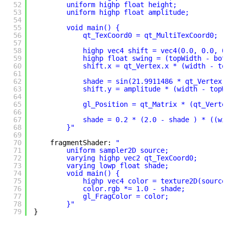
52
uniform highp float height;
53
uniform highp float amplitude;
54
55
void main() {
56
qt_TexCoord0 = qt_MultiTexCoord0;
57
58
highp vec4 shift = vec4(0.0, 0.0, 0
59
highp float swing = (topWidth - bot
60
shift.x = qt_Vertex.x * (width - to
61
62
shade = sin(21.9911486 * qt_Vertex.
63
shift.y = amplitude * (width - topW
64
65
gl_Position = qt_Matrix * (qt_Verte
66
67
shade = 0.2 * (2.0 - shade ) * ((wi
68
}"
69
70
fragmentShader: 
"
71
uniform sampler2D source;
72
varying highp vec2 qt_TexCoord0;
73
varying lowp float shade;
74
void main() {
75
highp vec4 color = texture2D(source
76
color.rgb *= 1.0 - shade;
77
gl_FragColor = color;
78
}"
79
}