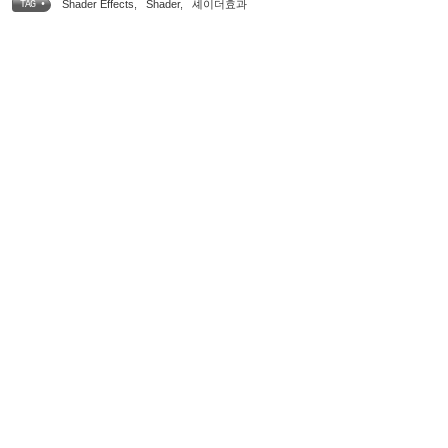
Shader Effects
,
Shader
,
셰이더효과
TAG •