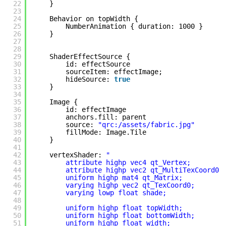
22
}
23
24
Behavior on topWidth {
25
NumberAnimation { duration: 1000 }
26
}
27
28
29
ShaderEffectSource {
30
id: effectSource
31
sourceItem: effectImage;
32
hideSource: 
true
33
}
34
35
Image {
36
id: effectImage
37
anchors.fill: parent
38
source: 
"qrc:/assets/fabric.jpg"
39
fillMode: Image.Tile
40
}
41
42
vertexShader: 
"
43
attribute highp vec4 qt_Vertex;
44
attribute highp vec2 qt_MultiTexCoord0;
45
uniform highp mat4 qt_Matrix;
46
varying highp vec2 qt_TexCoord0;
47
varying lowp float shade;
48
49
uniform highp float topWidth;
50
uniform highp float bottomWidth;
51
uniform highp float width;