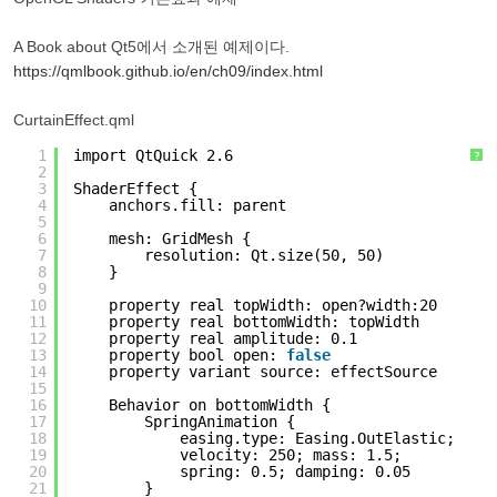
A Book about Qt5에서 소개된 예제이다.
https://qmlbook.github.io/en/ch09/index.html
CurtainEffect.qml
1
import QtQuick 2.6
?
2
3
ShaderEffect {
4
anchors.fill: parent
5
6
mesh: GridMesh {
7
resolution: Qt.size(50, 50)
8
}
9
10
property real topWidth: open?width:20
11
property real bottomWidth: topWidth
12
property real amplitude: 0.1
13
property bool open: 
false
14
property variant source: effectSource
15
16
Behavior on bottomWidth {
17
SpringAnimation {
18
easing.type: Easing.OutElastic;
19
velocity: 250; mass: 1.5;
20
spring: 0.5; damping: 0.05
21
}