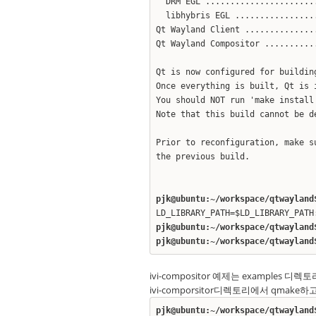
DRM EGL .......................
libhybris EGL ................
Qt Wayland Client ..............
Qt Wayland Compositor ..........
Qt is now configured for buildin
Once everything is built, Qt is 
You should NOT run 'make install
Note that this build cannot be d
Prior to reconfiguration, make s
the previous build.
pjk@ubuntu:~/workspace/qtwayland
LD_LIBRARY_PATH=$LD_LIBRARY_PATH
pjk@ubuntu:~/workspace/qtwayland
pjk@ubuntu:~/workspace/qtwayland
ivi-compositor 예제는 examples 디렉
ivi-comporsitor디렉토리에서 qmake
pjk@ubuntu:~/workspace/qtwayland