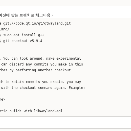
Qt버전에 맞는 브랜치로 체크아웃.)
 git://code.qt.io/qt/qtwayland.git
land/
$
sudo apt install g++
$
git checkout v5.9.4
. You can look around, make experimental
 can discard any commits you make in this
ches by performing another checkout.
ch to retain commits you create, you may
 with the checkout command again. Example:
me>
atic builds with libwayland-egl