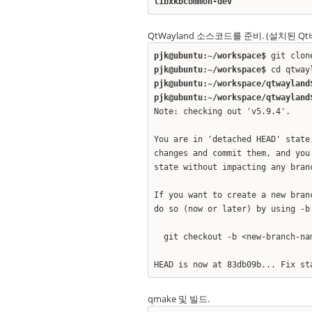
libxkbcommon-dev
QtWayland 소스코드를 준비. (설치된 
pjk@ubuntu:~/workspace$
git clone
pjk@ubuntu:~/workspace$
cd qtway
pjk@ubuntu:~/workspace/qtwayland
pjk@ubuntu:~/workspace/qtwayland
Note: checking out 'v5.9.4'.
You are in 'detached HEAD' state
changes and commit them, and you
state without impacting any bran
If you want to create a new bran
do so (now or later) by using -b
git checkout -b <new-branch-na
HEAD is now at 83db09b... Fix st
qmake 및 빌드.