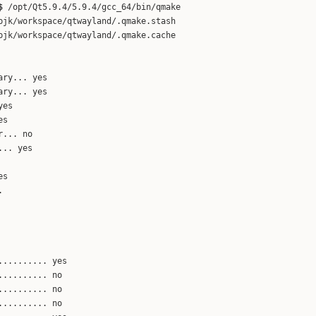
$
/opt/Qt5.9.4/5.9.4/gcc_64/bin/qmake
pjk/workspace/qtwayland/.qmake.stash
pjk/workspace/qtwayland/.qmake.cache
ary... yes
ary... yes
yes
es
r... no
... yes
es
.
......... yes
.......... no
.......... no
.......... no