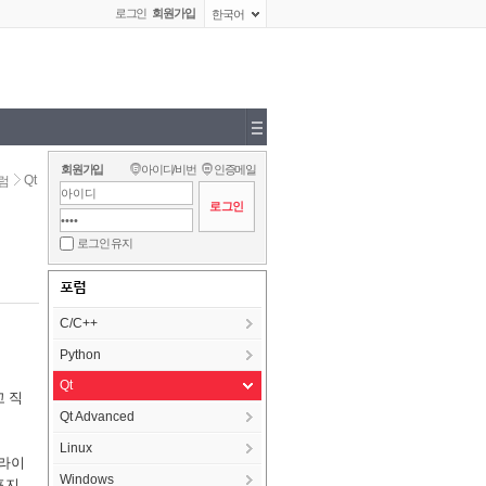
로그인
회원가입
한국어
회원가입
아이디/비번
인증메일
Qt
럼
로그인 유지
포럼
C/C++
Python
Qt
고 직
Qt Advanced
Linux
클라이
Windows
컴포지