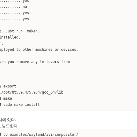
......... yes
.......... no
.......... yes
.......... yes
g. Just run 'make'.
installed.
'.
eployed to other machines or devices.
ure you remove any leftovers from
$
export
:/opt/Qt5.9.4/5.9.4/gcc_64/lib
$
make
$
sudo make install
토리에 있다.
하고 빌드한다.
$
cd examples/wayland/ivi-compositor/