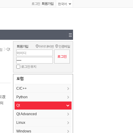
로그인
회원가입
한국어
회원가입
아이디/비번
인증메일
Qt
럼
로그인 유지
포럼
C/C++
되겠
Python
상의
Qt
Qt Advanced
Linux
Windows