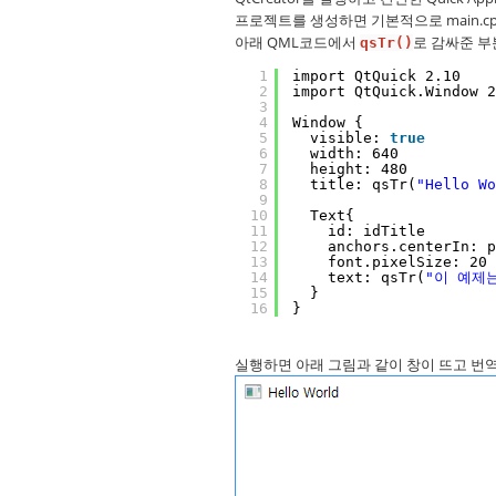
프로젝트를 생성하면 기본적으로 main.cpp
아래 QML코드에서
로 감싸준 부
qsTr(
)
1
import QtQuick 2.10
2
import QtQuick.Window 2
3
4
Window {
5
visible: 
true
6
width: 640
7
height: 480
8
title: qsTr(
"Hello Wo
9
10
Text{
11
id: idTitle
12
anchors.centerIn: p
13
font.pixelSize: 20
14
text: qsTr(
"이 예제
15
}
16
}
실행하면 아래 그림과 같이 창이 뜨고 번