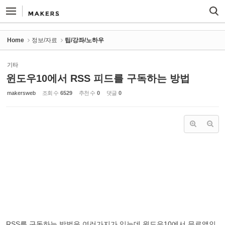
Sketchbook5, 스케치북5
Sketchbook5, 스케치북5
Home
정보/자료
팁/강좌/노하우
기타
윈도우10에서 RSS 피드를 구독하는 방법
makersweb
조회 수
6529
추천 수
0
댓글
0
RSS를 구독하는 방법은 여러가지가 있는데 윈도우10에서 무료앱인