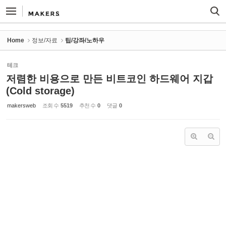
Sketchbook5, 스케치북5
Sketchbook5, 스케치북5
Home
정보/자료
팁/강좌/노하우
테크
저렴한 비용으로 만든 비트코인 하드웨어 지갑
(Cold storage)
makersweb
조회 수
5519
추천 수
0
댓글
0