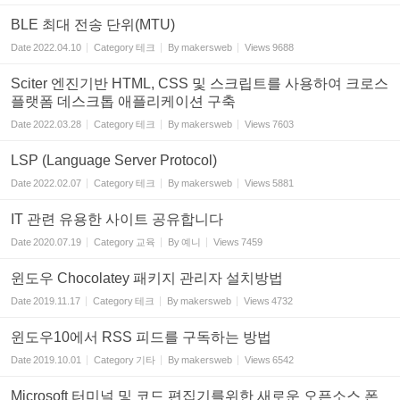
BLE 최대 전송 단위(MTU)
Date
2022.04.10
Category
테크
By
makersweb
Views
9688
Sciter 엔진기반 HTML, CSS 및 스크립트를 사용하여 크로스
플랫폼 데스크톱 애플리케이션 구축
Date
2022.03.28
Category
테크
By
makersweb
Views
7603
LSP (Language Server Protocol)
Date
2022.02.07
Category
테크
By
makersweb
Views
5881
IT 관련 유용한 사이트 공유합니다
Date
2020.07.19
Category
교육
By
예니
Views
7459
윈도우 Chocolatey 패키지 관리자 설치방법
Date
2019.11.17
Category
테크
By
makersweb
Views
4732
윈도우10에서 RSS 피드를 구독하는 방법
Date
2019.10.01
Category
기타
By
makersweb
Views
6542
Microsoft 터미널 및 코드 편집기를위한 새로운 오픈소스 폰