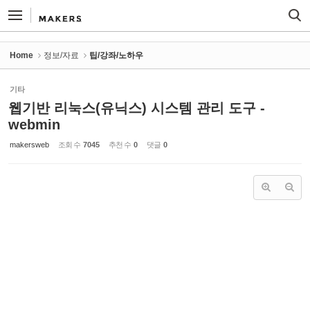
Sketchbook5, 스케치북5
Sketchbook5, 스케치북5
Home
정보/자료
팁/강좌/노하우
기타
웹기반 리눅스(유닉스) 시스템 관리 도구 -
webmin
makersweb
조회 수
7045
추천 수
0
댓글
0