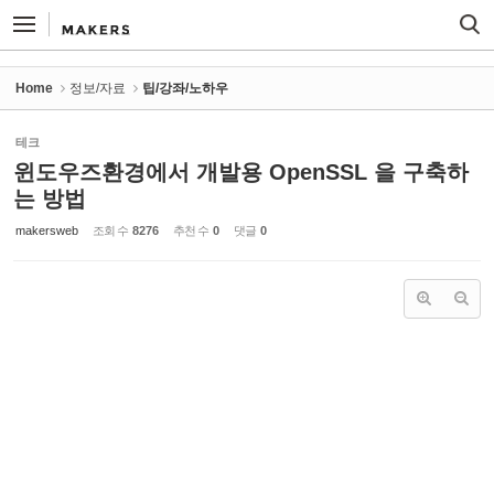
Sketchbook5, 스케치북5
Sketchbook5, 스케치북5
Home
정보/자료
팁/강좌/노하우
테크
윈도우즈환경에서 개발용 OpenSSL 을 구축하
는 방법
makersweb
조회 수
8276
추천 수
0
댓글
0