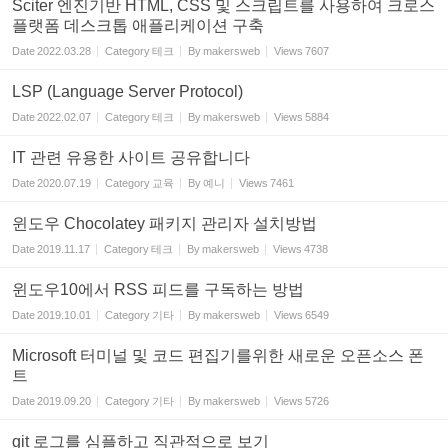
Sciter 엔진기반 HTML, CSS 및 스크립트를 사용하여 크로스
플랫폼 데스크톱 애플리케이션 구축
Date
2022.03.28
Category
테크
By
makersweb
Views
7607
LSP (Language Server Protocol)
Date
2022.02.07
Category
테크
By
makersweb
Views
5884
IT 관련 유용한 사이트 공유합니다
Date
2020.07.19
Category
교육
By
예니
Views
7461
윈도우 Chocolatey 패키지 관리자 설치방법
Date
2019.11.17
Category
테크
By
makersweb
Views
4738
윈도우10에서 RSS 피드를 구독하는 방법
Date
2019.10.01
Category
기타
By
makersweb
Views
6549
Microsoft 터미널 및 코드 편집기를위한 새로운 오픈소스 폰
트
Date
2019.09.20
Category
기타
By
makersweb
Views
5726
git 로그를 심플하고 직관적으로 보기