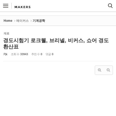
Sketchbook5, 스케치북5
Sketchbook5, 스케치북5
Home
메이커스
기계공학
재료
경도시험기 로크웰, 브리넬, 비커스, 쇼어 경도
환산표
Pjk
조회 수
33943
추천 수
0
댓글
0