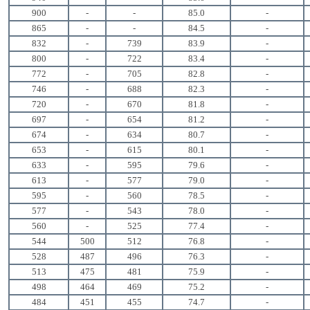
900
-
-
85.0
-
865
-
-
84.5
-
832
-
739
83.9
-
800
-
722
83.4
-
772
-
705
82.8
-
746
-
688
82.3
-
720
-
670
81.8
-
697
-
654
81.2
-
674
-
634
80.7
-
653
-
615
80.1
-
633
-
595
79.6
-
613
-
577
79.0
-
595
-
560
78.5
-
577
-
543
78.0
-
560
-
525
77.4
-
544
500
512
76.8
-
528
487
496
76.3
-
513
475
481
75.9
-
498
464
469
75.2
-
484
451
455
74.7
-