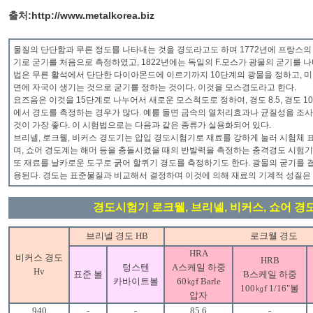
출처:
http://www.metalkorea.biz
물질의 단단함과 무른 정도를 나타내는 것을 경도라고도 하며 1772년에 프랑스의 
기로 굳기를 처음으로 측정하였고, 1822년에는 독일의 F.모스가 광물의 굳기를 
법은 무른 활석에서 단단한 다이아몬드에 이르기까지 10단계의 광물을 정하고, 미
면에 자국이 생기는 것으로 굳기를 정하는 것이다. 이것을 모스경도라고 한다.
요즈음은 이것을 15단계로 나누어서 새로운 모스척도로 정하여, 경도 8.5, 경도 
에서 경도를 측정하는 경우가 많다. 예를 들면 금속의 열처리효과나 균질성을 조
것이 가장 좋다. 이 시험법으로는 다음과 같은 종류가 실용화되어 있다.
브리넬, 로크웰, 비커스 경도기는 압입 경도시험기로 재료를 강하게 눌러 시험체 
며, 쇼어 경도계는 해머 등을 충돌시켰을 때의 반발력을 측정하는 충격경도 시험기
또 재료를 날카로운 도구로 굵어 할퀴기 경도를 측정하기도 한다. 광물의 굳기를 
용된다. 경도는 표준물질과 비교해서 결정하며 이것에 의해 재료의 기계적 성질은 알
경도시험기 로크웰, 브리넬, 비커스, 쇼어 경
브리넬 경도 HB
로크웰 경도
HRA
비커스 경도
HRB
텅스텐
A스케일 하중
Hv
표준 볼
B스케일 하중
카바이트볼
60㎏f Barle
100㎏f 1/16"볼
압자
940
-
-
85.6
-