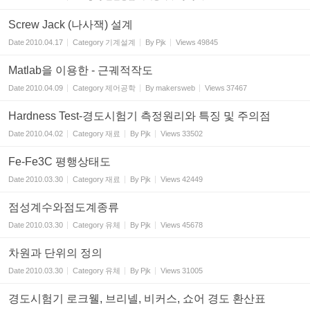
Screw Jack (나사잭) 설계
Date
2010.04.17
Category
기계설계
By
Pjk
Views
49845
Matlab을 이용한 - 근궤적작도
Date
2010.04.09
Category
제어공학
By
makersweb
Views
37467
Hardness Test-경도시험기 측정원리와 특징 및 주의점
Date
2010.04.02
Category
재료
By
Pjk
Views
33502
Fe-Fe3C 평행상태도
Date
2010.03.30
Category
재료
By
Pjk
Views
42449
점성계수와점도계종류
Date
2010.03.30
Category
유체
By
Pjk
Views
45678
차원과 단위의 정의
Date
2010.03.30
Category
유체
By
Pjk
Views
31005
경도시험기 로크웰, 브리넬, 비커스, 쇼어 경도 환산표