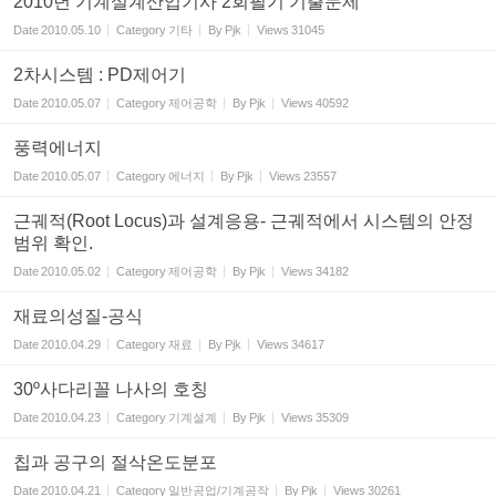
2010년 기계설계산업기사 2회필기 기출문제
Date
2010.05.10
Category
기타
By
Pjk
Views
31045
2차시스템 : PD제어기
Date
2010.05.07
Category
제어공학
By
Pjk
Views
40592
풍력에너지
Date
2010.05.07
Category
에너지
By
Pjk
Views
23557
근궤적(Root Locus)과 설계응용- 근궤적에서 시스템의 안정
범위 확인.
Date
2010.05.02
Category
제어공학
By
Pjk
Views
34182
재료의성질-공식
Date
2010.04.29
Category
재료
By
Pjk
Views
34617
30º사다리꼴 나사의 호칭
Date
2010.04.23
Category
기계설계
By
Pjk
Views
35309
칩과 공구의 절삭온도분포
Date
2010.04.21
Category
일반공업/기계공작
By
Pjk
Views
30261