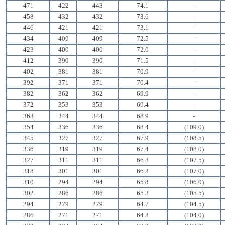
471
422
443
74.1
-
458
432
432
73.6
-
446
421
421
73.1
-
434
409
409
72.5
-
423
400
400
72.0
-
412
390
390
71.5
-
402
381
381
70.9
-
392
371
371
70.4
-
382
362
362
69.9
-
372
353
353
69.4
-
363
344
344
68.9
-
354
336
336
68.4
(109.0)
345
327
327
67.9
(108.5)
336
319
319
67.4
(108.0)
327
311
311
66.8
(107.5)
318
301
301
66.3
(107.0)
310
294
294
65.8
(106.0)
302
286
286
65.3
(105.5)
294
279
279
64.7
(104.5)
286
271
271
64.3
(104.0)