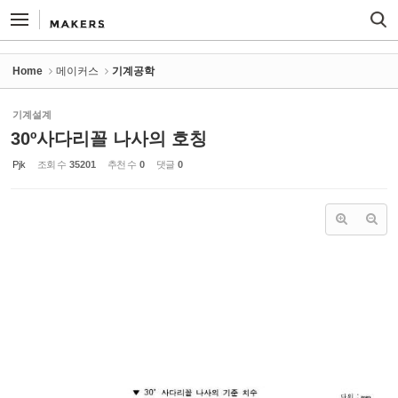
Sketchbook5, 스케치북5
Sketchbook5, 스케치북5
Home
메이커스
기계공학
기계설계
30º사다리꼴 나사의 호칭
Pjk
조회 수
35201
추천 수
0
댓글
0