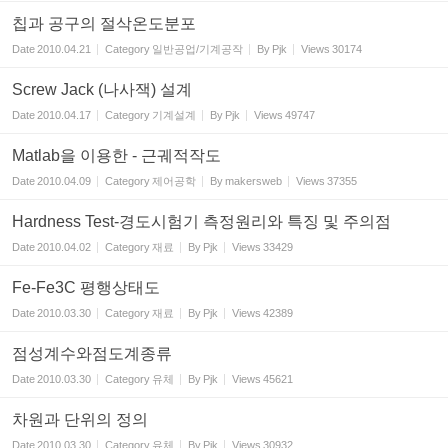
칩과 공구의 절삭온도분포
Date
2010.04.21
Category
일반공업/기계공작
By
Pjk
Views
30174
Screw Jack (나사잭) 설계
Date
2010.04.17
Category
기계설계
By
Pjk
Views
49747
Matlab을 이용한 - 근궤적작도
Date
2010.04.09
Category
제어공학
By
makersweb
Views
37355
Hardness Test-경도시험기 측정원리와 특징 및 주의점
Date
2010.04.02
Category
재료
By
Pjk
Views
33429
Fe-Fe3C 평행상태도
Date
2010.03.30
Category
재료
By
Pjk
Views
42389
점성계수와점도계종류
Date
2010.03.30
Category
유체
By
Pjk
Views
45621
차원과 단위의 정의
Date
2010.03.30
Category
유체
By
Pjk
Views
30932