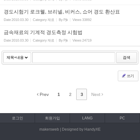
경도시험기 로크웰, 브리넬, 비커스, 쇼어 경도 환산표
Date
2010.03.30
Category
재료
By
Pjk
Views
33892
금속재료의 기계적 경도측정 시험법
Date
2010.03.30
Category
재료
By
Pjk
Views
24719
검색
쓰기
Prev
1
2
3
Next
로그인
회원가입
LANG
PC
makersweb | Designed by HandyXE