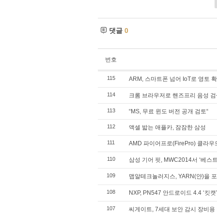
댓글
0
번호
115
ARM, 스마트폰 넘어 IoT로 영토 
114
크롬 브라우저로 핸즈프리 음성 검
113
“MS, 무료 윈도 버전 공개 검토“
112
액셀 밟는 애플카, 잠잠한 삼성
111
AMD 파이어프로(FirePro) 클
110
삼성 기어 핏, MWC2014서 ‘베스
109
맵알테크놀러지스, YARN(얀)을 포
108
NXP, PN547 안드로이드 4.4 ‘킷
107
씨게이트, 7세대 보안 감시 장비용 