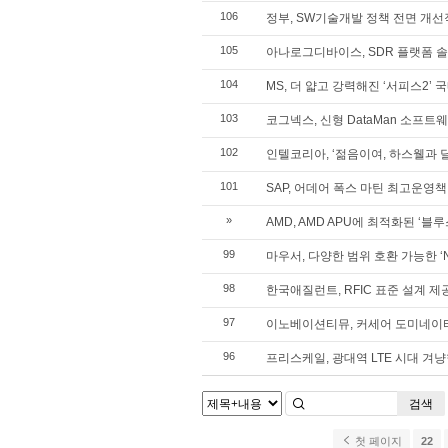
106
정부, SW기술개발 정책 전면 개
105
아나로그디바이스, SDR 플랫폼 솔
104
MS, 더 얇고 강력해진 ‘서피스2’ 
103
코그넥스, 신형 DataMan 소프트
102
인텔코리아, ‘젊음이여, 하스웰과 달
101
SAP, 어데어 폭스 마틴 최고운영책
»
AMD, AMD APU에 최적화된 ‘
99
마우서, 다양한 범위 호환 가능한 ‘N
98
한국애질런트, RFIC 표준 설계 제공하
97
이노베이션티뮤, 커세어 도미네이터
96
프리스케일, 광대역 LTE 시대 겨
검색
첫 페이지
22