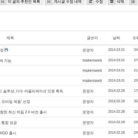
이 글의 추천인 목록
게시글 수정 내역
수정
삭제
제목
글쓴이
날짜
조
2014.03.01
34
확장
운영자
makersweb
2014.03.01
27
색 가능
makersweb
2014.03.01
21
makersweb
2014.03.01
25
2014.02.28
17
라우드 솔루션, 다수 어플리케이션 인증 획득
운영자
2014.02.28
35
트 모바일 제품’ 선정
운영자
2014.02.28
22
함한 최신 하둡 2.0 버전 출시
운영자
2014.02.28
23
캣’ 통합 성공
운영자
2014.02.28
24
HDD 출시
운영자