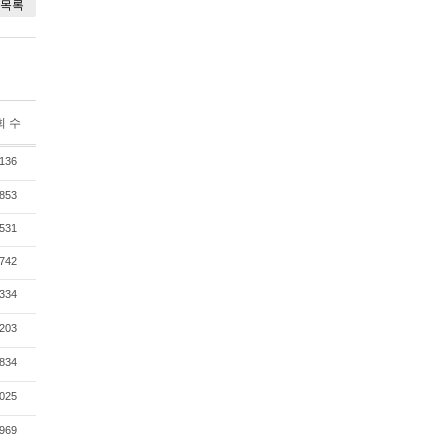
목록
회 수
136
853
531
742
334
203
834
025
969