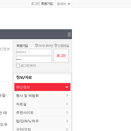
로그인
회원가입
한국어
회원가입
아이디/비번
인증메일
신정보
로그인 유지
정보/자료
최신정보
듀얼-
행사 및 박람회
자료실
반 태
추천사이트
팁/강좌/노하우
윈도우
구인/구직