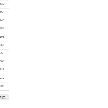
115
156
745
654
198
553
250
668
729
930
504
태그