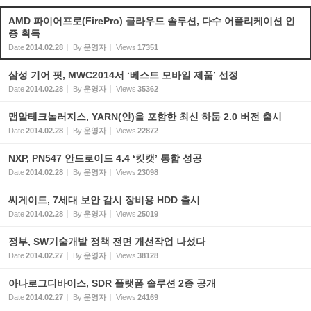
AMD 파이어프로(FirePro) 클라우드 솔루션, 다수 어플리케이션 인
증 획득
Date
2014.02.28
By
운영자
Views
17351
삼성 기어 핏, MWC2014서 ‘베스트 모바일 제품’ 선정
Date
2014.02.28
By
운영자
Views
35362
맵알테크놀러지스, YARN(얀)을 포함한 최신 하둡 2.0 버전 출시
Date
2014.02.28
By
운영자
Views
22872
NXP, PN547 안드로이드 4.4 ‘킷캣’ 통합 성공
Date
2014.02.28
By
운영자
Views
23098
씨게이트, 7세대 보안 감시 장비용 HDD 출시
Date
2014.02.28
By
운영자
Views
25019
정부, SW기술개발 정책 전면 개선작업 나섰다
Date
2014.02.27
By
운영자
Views
38128
아나로그디바이스, SDR 플랫폼 솔루션 2종 공개
Date
2014.02.27
By
운영자
Views
24169