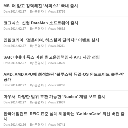
MS, 더 얇고 강력해진 ‘서피스2’ 국내 출시
Date
2014.02.27
By
운영자
Views
23758
코그넥스, 신형 DataMan 소프트웨어 출시
Date
2014.02.27
By
운영자
Views
46662
인텔코리아, ‘젊음이여, 하스웰과 달리자!’ 이벤트 실시
Date
2014.02.27
By
운영자
Views
26211
SAP, 어데어 폭스 마틴 최고운영책임자 APJ 사장 선임
Date
2014.02.27
By
운영자
Views
23599
AMD, AMD APU에 최적화된 ‘블루스택 듀얼-OS 안드로이드 솔루션’
공개
Date
2014.02.27
By
운영자
Views
26266
마우서, 다양한 범위 호환 가능한 ‘Nucleo’ 개발 보드 출시
Date
2014.02.27
By
운영자
Views
23687
한국애질런트, RFIC 표준 설계 제공하는 ‘GoldenGate' 최신 버전 출
시
Date
2014.02.26
By
운영자
Views
40741