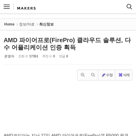
Sketchbook5, 스케치북5
Sketchbook5, 스케치북5
Home
정보/자료
최신정보
AMD 파이어프로(FirePro) 클라우드 솔루션, 다
수 어플리케이션 인증 획득
운영자
조회 수
17351
추천 수
0
댓글
0
수정
삭제
AMD코리아는 지난 27일 AMD 파이어프로(FirePro)™ R5000 원격