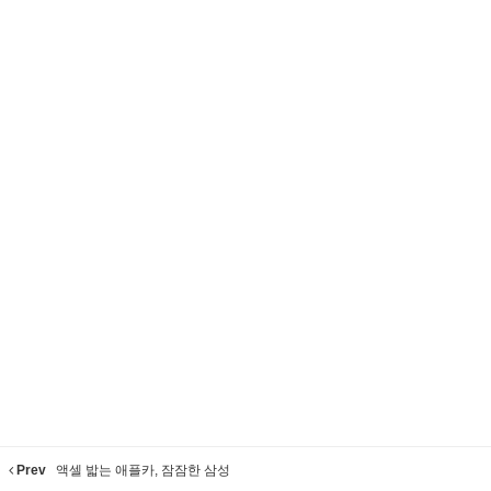
Prev
액셀 밟는 애플카, 잠잠한 삼성