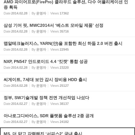
AMD 파이어프로(FirePro) 클라우드 솔루션, 다수 어플리케이션 인
증 획득
Date
2014.02.28
By
운영자
Views
17362
삼성 기어 핏, MWC2014서 ‘베스트 모바일 제품’ 선정
Date
2014.02.28
By
운영자
Views
35716
맵알테크놀러지스, YARN(얀)을 포함한 최신 하둡 2.0 버전 출시
Date
2014.02.28
By
운영자
Views
22945
NXP, PN547 안드로이드 4.4 ‘킷캣’ 통합 성공
Date
2014.02.28
By
운영자
Views
23220
씨게이트, 7세대 보안 감시 장비용 HDD 출시
Date
2014.02.28
By
운영자
Views
25127
정부, SW기술개발 정책 전면 개선작업 나섰다
Date
2014.02.27
By
운영자
Views
38137
아나로그디바이스, SDR 플랫폼 솔루션 2종 공개
Date
2014.02.27
By
운영자
Views
24182
MS, 더 얇고 강력해진 ‘서피스2’ 국내 출시