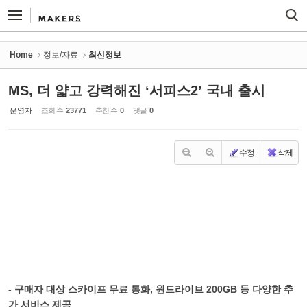
Sketchbook5, 스케치북5
Sketchbook5, 스케치북5
Home
정보/자료
최신정보
MS, 더 얇고 강력해진 ‘서피스2’ 국내 출시
운영자
조회 수
23771
추천 수
0
댓글
0
수정
삭제
- 구매자 대상 스카이프 무료 통화, 원드라이브 200GB 등 다양한 추
가 서비스 제공