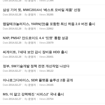
Date
2014.02.28
By
운영자
Views
17344
삼성 기어 핏, MWC2014서 ‘베스트 모바일 제품’ 선정
Date
2014.02.28
By
운영자
Views
35285
맵알테크놀러지스, YARN(얀)을 포함한 최신 하둡 2.0 버전 출시
Date
2014.02.28
By
운영자
Views
22862
NXP, PN547 안드로이드 4.4 ‘킷캣’ 통합 성공
Date
2014.02.28
By
운영자
Views
23079
씨게이트, 7세대 보안 감시 장비용 HDD 출시
Date
2014.02.28
By
운영자
Views
25001
정부, SW기술개발 정책 전면 개선작업 나섰다
Date
2014.02.27
By
운영자
Views
38122
아나로그디바이스, SDR 플랫폼 솔루션 2종 공개
Date
2014.02.27
By
운영자
Views
24165
MS, 더 얇고 강력해진 ‘서피스2’ 국내 출시
Date
2014.02.27
By
운영자
Views
23754