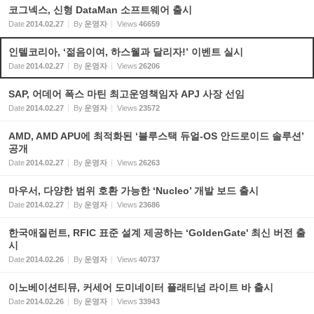
코그넥스, 신형 DataMan 소프트웨어 출시
Date
2014.02.27
By
운영자
Views
46659
인텔코리아, ‘젊음이여, 하스웰과 달리자!’ 이벤트 실시
Date
2014.02.27
By
운영자
Views
26206
SAP, 어데어 폭스 마틴 최고운영책임자 APJ 사장 선임
Date
2014.02.27
By
운영자
Views
23572
AMD, AMD APU에 최적화된 ‘블루스택 듀얼-OS 안드로이드 솔루션’
공개
Date
2014.02.27
By
운영자
Views
26263
마우서, 다양한 범위 호환 가능한 ‘Nucleo’ 개발 보드 출시
Date
2014.02.27
By
운영자
Views
23686
한국애질런트, RFIC 표준 설계 제공하는 ‘GoldenGate' 최신 버전 출
시
Date
2014.02.26
By
운영자
Views
40737
이노베이션티뮤, 커세어 도미네이터 플래티넘 라이트 바 출시
Date
2014.02.26
By
운영자
Views
33943