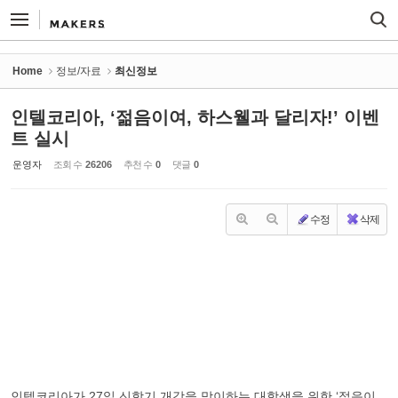
Sketchbook5, 스케치북5
Sketchbook5, 스케치북5
Home
정보/자료
최신정보
인텔코리아, ‘젊음이여, 하스웰과 달리자!’ 이벤
트 실시
운영자
조회 수
26206
추천 수
0
댓글
0
수정
삭제
인텔코리아가 27일 신학기 개강을 맞이하는 대학생을 위한 ‘젊음이