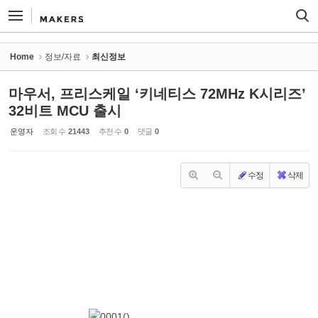
Sketchbook5, 스케치북5
Sketchbook5, 스케치북5
Home
정보/자료
최신정보
마우서, 프리스케일 ‘키네티스 72MHz K시리즈’
32비트 MCU 출시
운영자
조회 수
21443
추천 수
0
댓글
0
수정
삭제