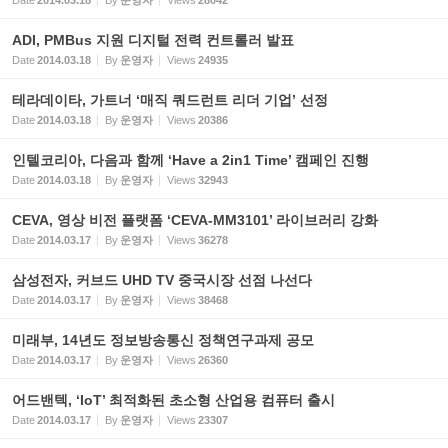
Date
2014.03.18
By
운영자
Views
28042
ADI, PMBus 지원 디지털 전력 컨트롤러 발표
Date
2014.03.18
By
운영자
Views
24935
테라데이타, 가트너 ‘매직 쿼드런트 리더 기업’ 선정
Date
2014.03.18
By
운영자
Views
20386
인텔코리아, 다음과 함께 ‘Have a 2in1 Time’ 캠페인 진행
Date
2014.03.18
By
운영자
Views
32943
CEVA, 영상 비전 플랫폼 ‘CEVA-MM3101’ 라이브러리 강화
Date
2014.03.17
By
운영자
Views
36278
삼성전자, 커브드 UHD TV 중국시장 선점 나선다
Date
2014.03.17
By
운영자
Views
38468
미래부, 14년도 정보방송통신 정책연구과제 공모
Date
2014.03.17
By
운영자
Views
26360
어드밴텍, ‘IoT’ 최적화된 초소형 산업용 컴퓨터 출시
Date
2014.03.17
By
운영자
Views
23307