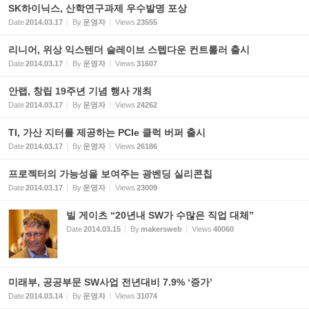
SK하이닉스, 산학연구과제 우수발명 포상
Date
2014.03.17
By
운영자
Views
23555
리니어, 위상 익스텐더 슬레이브 스텝다운 컨트롤러 출시
Date
2014.03.17
By
운영자
Views
31607
안랩, 창립 19주년 기념 행사 개최
Date
2014.03.17
By
운영자
Views
24262
TI, 가산 지터를 제공하는 PCIe 클럭 버퍼 출시
Date
2014.03.17
By
운영자
Views
26186
프로젝터의 가능성을 보여주는 광벤딩 실리콘칩
Date
2014.03.17
By
운영자
Views
23009
빌 게이츠 “20년내 SW가 수많은 직업 대체”
Date
2014.03.15
By
makersweb
Views
40060
미래부, 공공부문 SW사업 전년대비 7.9% ‘증가’
Date
2014.03.14
By
운영자
Views
31074