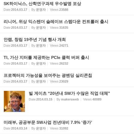
SK하이닉스, 산학연구과제 우수발명 포상
Date
2014.03.17
By
운영자
Views
23588
리니어, 위상 익스텐더 슬레이브 스텝다운 컨트롤러 출시
Date
2014.03.17
By
운영자
Views
31635
안랩, 창립 19주년 기념 행사 개최
Date
2014.03.17
By
운영자
Views
24271
TI, 가산 지터를 제공하는 PCIe 클럭 버퍼 출시
Date
2014.03.17
By
운영자
Views
26232
프로젝터의 가능성을 보여주는 광벤딩 실리콘칩
Date
2014.03.17
By
운영자
Views
23029
빌 게이츠 “20년내 SW가 수많은 직업 대체”
Date
2014.03.15
By
makersweb
Views
40089
미래부, 공공부문 SW사업 전년대비 7.9% ‘증가’
Date
2014.03.14
By
운영자
Views
31092