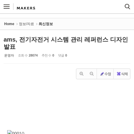
Sketchbook5, 스케치북5
Sketchbook5, 스케치북5
Home
정보/자료
최신정보
ams, 전기자전거 시스템 관리 레퍼런스 디자인
발표
운영자
조회 수
28074
추천 수
0
댓글
0
수정
삭제