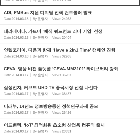
Date
2014.03.18
By
운영자
Views
28074
ADI, PMBus 지원 디지털 전력 컨트롤러 발표
Date
2014.03.18
By
운영자
Views
24958
테라데이타, 가트너 ‘매직 쿼드런트 리더 기업’ 선정
Date
2014.03.18
By
운영자
Views
20404
인텔코리아, 다음과 함께 ‘Have a 2in1 Time’ 캠페인 진행
Date
2014.03.18
By
운영자
Views
32965
CEVA, 영상 비전 플랫폼 ‘CEVA-MM3101’ 라이브러리 강화
Date
2014.03.17
By
운영자
Views
36287
삼성전자, 커브드 UHD TV 중국시장 선점 나선다
Date
2014.03.17
By
운영자
Views
38487
미래부, 14년도 정보방송통신 정책연구과제 공모
Date
2014.03.17
By
운영자
Views
26426
어드밴텍, ‘IoT’ 최적화된 초소형 산업용 컴퓨터 출시
Date
2014.03.17
By
운영자
Views
23331