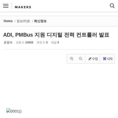
Sketchbook5, 스케치북5
Sketchbook5, 스케치북5
Home
정보/자료
최신정보
ADI, PMBus 지원 디지털 전력 컨트롤러 발표
운영자
조회 수
24958
추천 수
0
댓글
0
수정
삭제