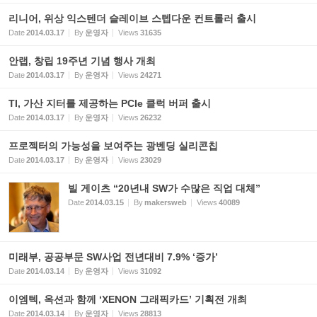
리니어, 위상 익스텐더 슬레이브 스텝다운 컨트롤러 출시
Date
2014.03.17
By
운영자
Views
31635
안랩, 창립 19주년 기념 행사 개최
Date
2014.03.17
By
운영자
Views
24271
TI, 가산 지터를 제공하는 PCIe 클럭 버퍼 출시
Date
2014.03.17
By
운영자
Views
26232
프로젝터의 가능성을 보여주는 광벤딩 실리콘칩
Date
2014.03.17
By
운영자
Views
23029
빌 게이츠 “20년내 SW가 수많은 직업 대체”
Date
2014.03.15
By
makersweb
Views
40089
미래부, 공공부문 SW사업 전년대비 7.9% ‘증가’
Date
2014.03.14
By
운영자
Views
31092
이엠텍, 옥션과 함께 ‘XENON 그래픽카드’ 기획전 개최
Date
2014.03.14
By
운영자
Views
28813