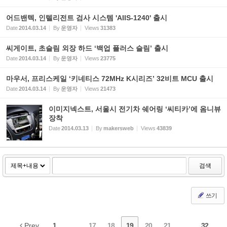
어드밴텍, 인텔리전트 검사 시스템 'AIIS-1240' 출시
Date
2014.03.14
By
운영자
Views
31383
씨게이트, 초슬림 외장 하드 ‘백업 플러스 슬림’ 출시
Date
2014.03.14
By
운영자
Views
23775
마우서, 프리스케일 ‘키네티스 72MHz K시리즈’ 32비트 MCU 출시
Date
2014.03.14
By
운영자
Views
21473
이미지넥스트, 서울시 전기차 쉐어링 ‘씨티카’에 옴니뷰
장착
Date
2014.03.13
By
makersweb
Views
43839
검색
쓰기
Prev
1
...
17
18
19
20
21
...
32