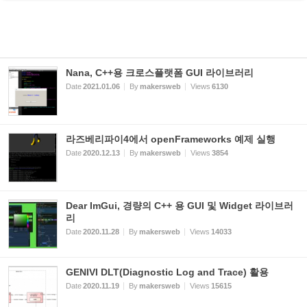
Nana, C++용 크로스플랫폼 GUI 라이브러리
Date
2021.01.06
By
makersweb
Views
6130
라즈베리파이4에서 openFrameworks 예제 실행
Date
2020.12.13
By
makersweb
Views
3854
Dear ImGui, 경량의 C++ 용 GUI 및 Widget 라이브러
리
Date
2020.11.28
By
makersweb
Views
14033
GENIVI DLT(Diagnostic Log and Trace) 활용
Date
2020.11.19
By
makersweb
Views
15615