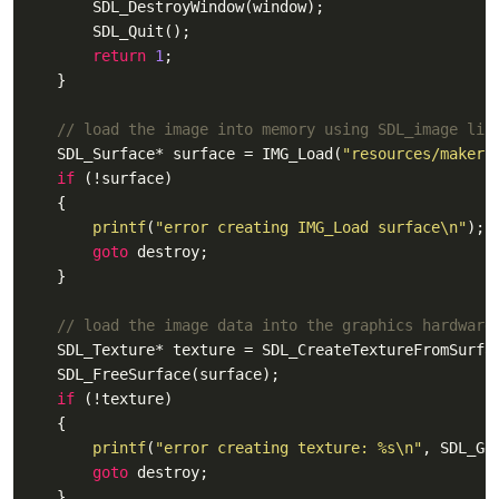
        SDL_DestroyWindow(window);

        SDL_Quit();

return
1
;

    }

// load the image into memory using SDL_image lib
    SDL_Surface* surface = IMG_Load(
"resources/makers
if
 (!surface)

    {

printf
(
"error creating IMG_Load surface\n"
);

goto
 destroy;

    }

// load the image data into the graphics hardware
    SDL_Texture* texture = SDL_CreateTextureFromSurfac
    SDL_FreeSurface(surface);

if
 (!texture)

    {

printf
(
"error creating texture: %s\n"
, SDL_Get
goto
 destroy;

    }
