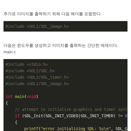
추가로 이미지를 출력하기 위해 다음 헤더를 포함한다.
#
include
<SDL2/SDL_image.h>
다음은 윈도우를 생성하고 이미지를 출력하는 간단한 예제이다.
main.c
#
include
<stdio.h>
#
include
<SDL2/SDL.h>
#
include
<SDL2/SDL_timer.h>
#
include
<SDL2/SDL_image.h>
int
main
(
void
)
{

// attempt to initialize graphics and timer syste
if
 (SDL_Init(SDL_INIT_VIDEO|SDL_INIT_TIMER) != 
0
)

    {

printf
(
"error initializing SDL: %s\n"
, SDL_Get