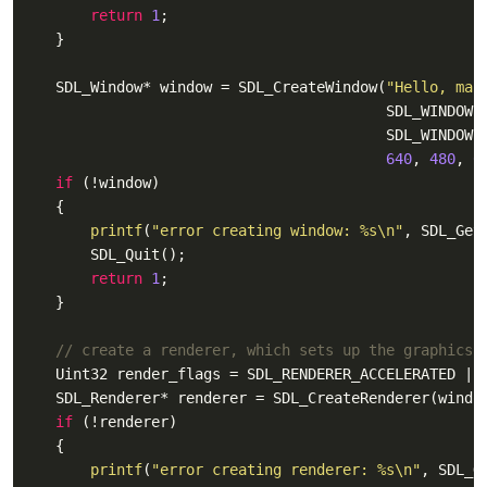
return
1
;

    }

    SDL_Window* window = SDL_CreateWindow(
"Hello, mak
                                          SDL_WINDOWPO
                                          SDL_WINDOWPO
640
, 
480
, 
0
if
 (!window)

    {

printf
(
"error creating window: %s\n"
, SDL_GetE
        SDL_Quit();

return
1
;

    }

// create a renderer, which sets up the graphics 
    Uint32 render_flags = SDL_RENDERER_ACCELERATED | S
    SDL_Renderer* renderer = SDL_CreateRenderer(windo
if
 (!renderer)

    {

printf
(
"error creating renderer: %s\n"
, SDL_Ge