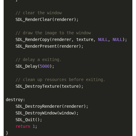
// clear the window
    SDL_RenderClear(renderer);

// draw the image to the window
    SDL_RenderCopy(renderer, texture, 
NULL
, 
NULL
);

    SDL_RenderPresent(renderer);

// delay a exiting.
    SDL_Delay(
5000
);

// clean up resources before exiting.
    SDL_DestroyTexture(texture);

destroy:

    SDL_DestroyRenderer(renderer);

    SDL_DestroyWindow(window);

    SDL_Quit();

return
1
;

}