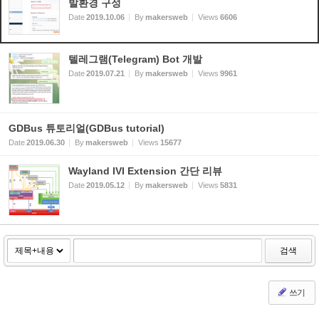
발환경 구성
Date
2019.10.06
By
makersweb
Views
6606
텔레그램(Telegram) Bot 개발
Date
2019.07.21
By
makersweb
Views
9961
GDBus 튜토리얼(GDBus tutorial)
Date
2019.06.30
By
makersweb
Views
15677
Wayland IVI Extension 간단 리뷰
Date
2019.05.12
By
makersweb
Views
5831
검색
쓰기