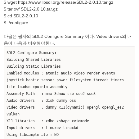
$ wget
https://www.libsdl.org/release/SDL2-2.0.10.tar.gz
$ tar xvf SDL2-2.0.10.tar.gz
$ cd SDL2-2.0.10
$ ./configure
다음은 필자의 SDL2 Configure Summary 이다. Video drivers의 내
용이 다음과 비슷해야한다.
SDL2 Configure Summary:
Building Shared Libraries
Building Static Libraries
Enabled modules : atomic audio video render events
joystick haptic sensor power filesystem threads timers
file loadso cpuinfo assembly
Assembly Math : mmx 3dnow sse sse2 sse3
Audio drivers : disk dummy oss
Video drivers : dummy x11(dynamic) opengl opengl_es2
vulkan
X11 libraries : xdbe xshape xvidmode
Input drivers : linuxev linuxkd
Using libsamplerate : NO