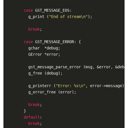
case
 GST_MESSAGE_EOS:

          g_print (
"End of stream\n"
);

break
;

case
 GST_MESSAGE_ERROR: {

          gchar  *debug;

          GError *error;

          gst_message_parse_error (msg, &error, &debug
          g_free (debug);

          g_printerr (
"Error: %s\n"
, error->message);

          g_error_free (error);

break
;

        }

default
:

break
;
