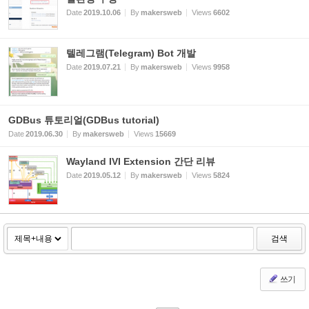
Date
2019.10.06
By
makersweb
Views
6602
텔레그램(Telegram) Bot 개발
Date
2019.07.21
By
makersweb
Views
9958
GDBus 튜토리얼(GDBus tutorial)
Date
2019.06.30
By
makersweb
Views
15669
Wayland IVI Extension 간단 리뷰
Date
2019.05.12
By
makersweb
Views
5824
검색
쓰기