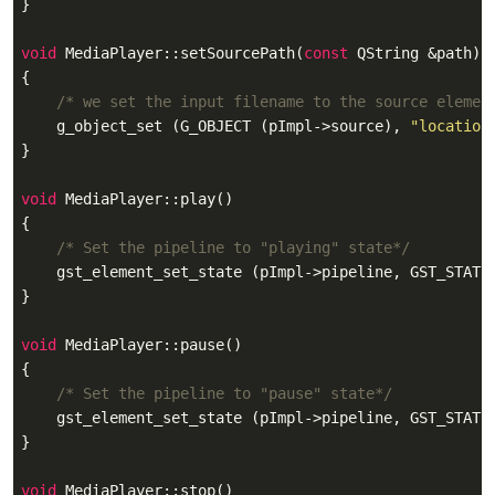
}

void
 MediaPlayer::setSourcePath(
const
 QString &path)

{

/* we set the input filename to the source elemen
    g_object_set (G_OBJECT (pImpl->source), 
"location
}

void
 MediaPlayer::play()

{

/* Set the pipeline to "playing" state*/
    gst_element_set_state (pImpl->pipeline, GST_STATE_
}

void
 MediaPlayer::pause()

{

/* Set the pipeline to "pause" state*/
    gst_element_set_state (pImpl->pipeline, GST_STATE_
}

void
 MediaPlayer::stop()
