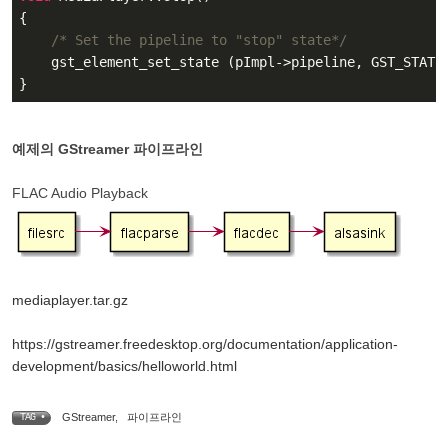
{

/* Set the pipeline to "stop" state*/
    gst_element_set_state (pImpl->pipeline, GST_STATE_
}
예제의 GStreamer
파이프라인
FLAC Audio Playback
mediaplayer.tar.gz
https://gstreamer.freedesktop.org/documentation/application-
development/basics/helloworld.html
GStreamer
,
파이프라인
TAG •