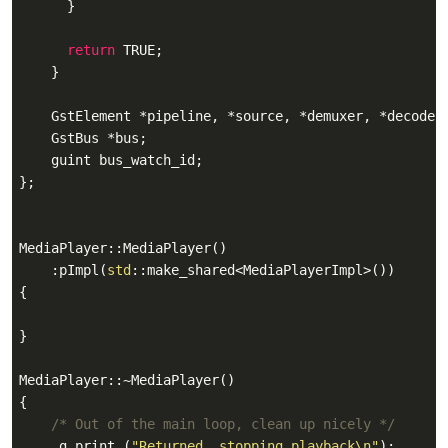
      }

return
 TRUE;

    }

    GstElement *pipeline, *source, *demuxer, *decoder,
    GstBus *bus;

    guint bus_watch_id;

};

MediaPlayer::MediaPlayer()

    :pImpl(
std
::make_shared<MediaPlayerImpl>())

{

}

MediaPlayer::~MediaPlayer()

{

/* Out of the main loop, clean up nicely */
     g_print (
"Returned, stopping playback\n"
);
