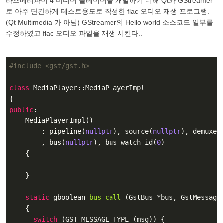
라즈베리파이 4 미디어 플레이어를 개발하기 위해 Qt와 GStreamer
로 아주 단간하게 테스트용도로 작성한 flac 오디오 재생 프로그램.
(Qt Multimedia 가 아님) GStreamer의 Hello world 소스코드 일부를
수정하였고 flac 오디오 파일을 재생 시킨다..
#
include
<gst/gst.h>
class
MediaPlayer
:
:MediaPlayerImpl

public
:

    MediaPlayerImpl()

        : pipeline(
nullptr
), source(
nullptr
), demuxer
        , bus(
nullptr
), bus_watch_id(
0
)

    {

    }

static
 gboolean 
bus_call
(GstBus *bus, GstMessage
{

switch
 (GST_MESSAGE_TYPE (msg)) {
