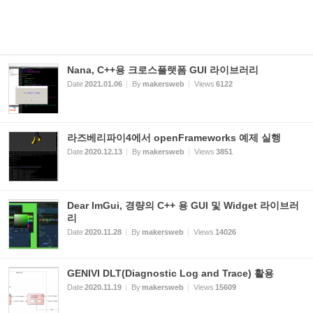
Nana, C++용 크로스플랫폼 GUI 라이브러리
Date
2021.01.06
By
makersweb
Views
6122
라즈베리파이4에서 openFrameworks 예제 실행
Date
2020.12.13
By
makersweb
Views
3851
Dear ImGui, 경량의 C++ 용 GUI 및 Widget 라이브러
리
Date
2020.11.28
By
makersweb
Views
14026
GENIVI DLT(Diagnostic Log and Trace) 활용
Date
2020.11.19
By
makersweb
Views
15609