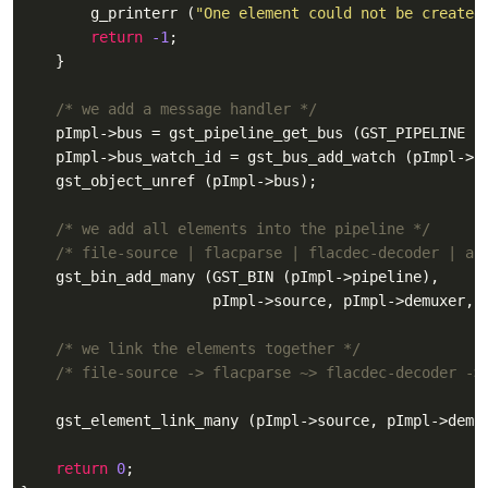
        g_printerr (
"One element could not be created
return
-1
;

    }

/* we add a message handler */
    pImpl->bus = gst_pipeline_get_bus (GST_PIPELINE (p
    pImpl->bus_watch_id = gst_bus_add_watch (pImpl->b
    gst_object_unref (pImpl->bus);

/* we add all elements into the pipeline */
/* file-source | flacparse | flacdec-decoder | al
    gst_bin_add_many (GST_BIN (pImpl->pipeline),

                      pImpl->source, pImpl->demuxer, 
/* we link the elements together */
/* file-source -> flacparse ~> flacdec-decoder ->
    gst_element_link_many (pImpl->source, pImpl->demu
return
0
;
