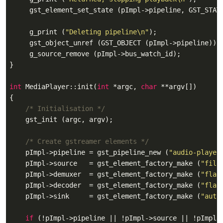
     gst_element_set_state (pImpl->pipeline, GST_STATE
     g_print (
"Deleting pipeline\n"
);

     gst_object_unref (GST_OBJECT (pImpl->pipeline));

     g_source_remove (pImpl->bus_watch_id);

}

int
 MediaPlayer::init(
int
 *argc, 
char
 **argv[])

{

/* Initialisation */
    gst_init (argc, argv);

/* Create gstreamer elements */
    pImpl->pipeline = gst_pipeline_new (
"audio-player
    pImpl->source   = gst_element_factory_make (
"file
    pImpl->demuxer  = gst_element_factory_make (
"flac
    pImpl->decoder  = gst_element_factory_make (
"flac
    pImpl->sink     = gst_element_factory_make (
"auto
if
 (!pImpl->pipeline || !pImpl->source || !pImpl->