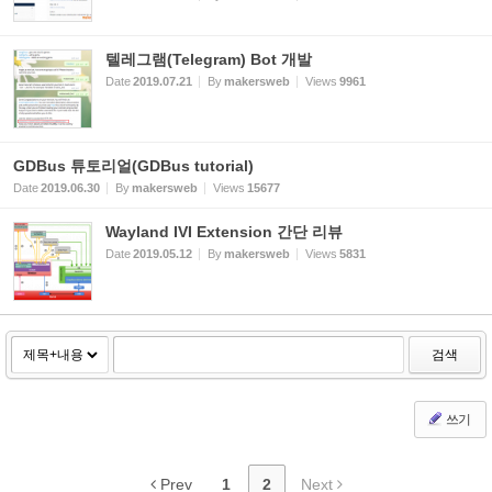
텔레그램(Telegram) Bot 개발
Date
2019.07.21
By
makersweb
Views
9961
GDBus 튜토리얼(GDBus tutorial)
Date
2019.06.30
By
makersweb
Views
15677
Wayland IVI Extension 간단 리뷰
Date
2019.05.12
By
makersweb
Views
5831
검색
쓰기
Prev
1
2
Next