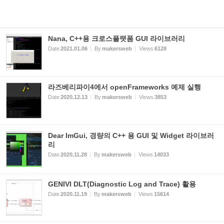
Nana, C++용 크로스플랫폼 GUI 라이브러리
Date
2021.01.06
By
makersweb
Views
6128
라즈베리파이4에서 openFrameworks 예제 실행
Date
2020.12.13
By
makersweb
Views
3853
Dear ImGui, 경량의 C++ 용 GUI 및 Widget 라이브러
리
Date
2020.11.28
By
makersweb
Views
14033
GENIVI DLT(Diagnostic Log and Trace) 활용
Date
2020.11.19
By
makersweb
Views
15614