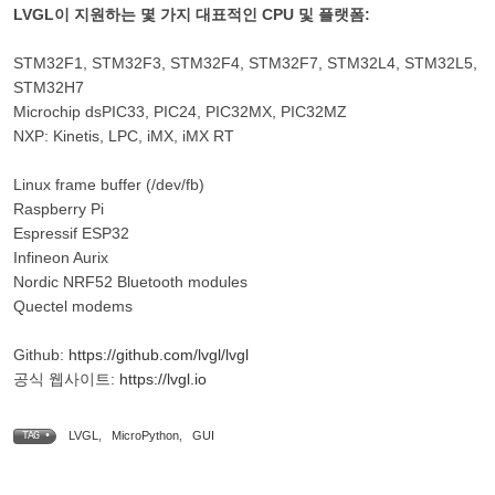
LVGL이 지원하는 몇 가지 대표적인 CPU 및 플랫폼:
STM32F1, STM32F3, STM32F4, STM32F7, STM32L4, STM32L5,
STM32H7
Microchip dsPIC33, PIC24, PIC32MX, PIC32MZ
NXP: Kinetis, LPC, iMX, iMX RT
Linux frame buffer (/dev/fb)
Raspberry Pi
Espressif ESP32
Infineon Aurix
Nordic NRF52 Bluetooth modules
Quectel modems
Github:
https://github.com/lvgl/lvgl
공식 웹사이트:
https://lvgl.io
LVGL
,
MicroPython
,
GUI
TAG •